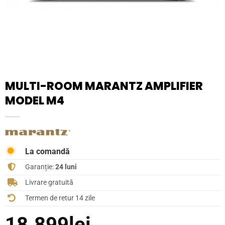
MULTI-ROOM MARANTZ AMPLIFIER
MODEL M4
La comandă
Garanție:
24 luni
Livrare gratuită
Termen de retur 14 zile
18.899
lei