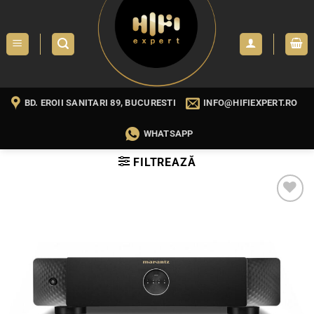
Skip
to
content
BD. EROII SANITARI 89, BUCURESTI
INFO@HIFIEXPERT.RO
WHATSAPP
FILTREAZĂ
WISHLIST