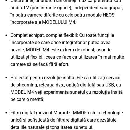
Orice sunet, oriunde: Transmiteți muzica preferată sau
audio TV (prin intrările optice), independent sau grupat,
în patru camere diferite cu cele patru module HEOS
încorporate ale MODELULUI M4.
Complet echipat, complet flexibil: Cu toate funcțiile
încorporate de care orice integrator ar putea avea
nevoie, MODEL M4 este extrem de robust, ușor de
utilizat și flexibil, ceea ce face ca utilizarea în mai multe
camere să se facă fără efort.
Proiectat pentru rezoluție înaltă: Fie că utilizați servicii
de streaming, rețeaua dvs., optică digitală sau USB, cu
MODEL M4 veți experimenta sunetul cu rezoluția înaltă
pe care o merită.
Filtru digital muzical Marantz: MMDF este o tehnologie
unică și sofisticată de filtrare digitală care dezvăluie
detaliile naturale și tonalitatea sunetului.