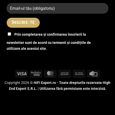
Prin completarea și confirmarea înscrierii la
newsletter sunt de acord cu termenii și condițiile de
utilizare ale acestui site.
Visa
Visa
MasterCard
Cash
Bank
Credit
2
On
Transfer
Card
Copyright 2026 ©
HiFi Expert.ro - Toate drepturile rezervate High
Delivery
End Expert S.R.L. | Utilizarea fără permisiune este interzisă.