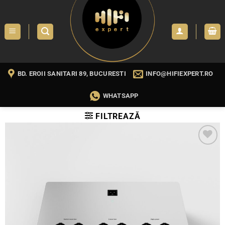
Skip
to
content
BD. EROII SANITARI 89, BUCURESTI
INFO@HIFIEXPERT.RO
WHATSAPP
FILTREAZĂ
WISHLIST