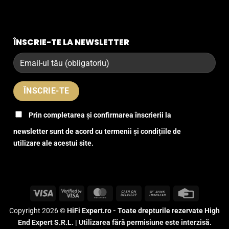
ÎNSCRIE-TE LA NEWSLETTER
Prin completarea și confirmarea înscrierii la
newsletter sunt de acord cu termenii și condițiile de
utilizare ale acestui site.
Visa
Visa
MasterCard
Cash
Bank
Credit
2
On
Transfer
Card
Copyright 2026 ©
HiFi Expert.ro - Toate drepturile rezervate High
Delivery
End Expert S.R.L. | Utilizarea fără permisiune este interzisă.