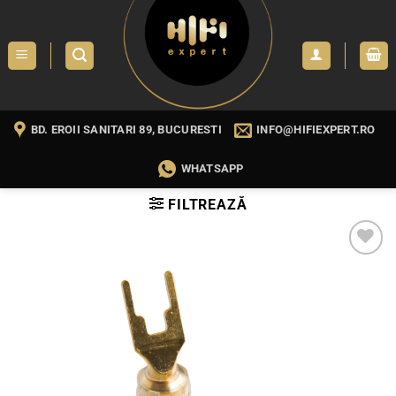
Skip
to
content
BD. EROII SANITARI 89, BUCURESTI
INFO@HIFIEXPERT.RO
WHATSAPP
FILTREAZĂ
WISHLIST