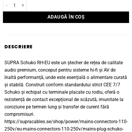
Cantitate CONECTOR Supra MAINS PLUG SCHUKO RH-EU BLACK
ADAUGĂ ÎN COȘ
DESCRIERE
SUPRA Schuko RH-EU este un ștecher de rețea de calitate
audio premium, conceput pentru sisteme hi-fi și AV de
înaltă performanță, unde este esențială o alimentare curată
și stabilă. Construit conform standardului strict CEE 7/7
Schuko și echipat cu terminale placate cu rodiu, oferă o
rezistență de contact excepțional de scăzută, imunitate la
coroziune pe termen lung și transfer de curent fără
compromisuri.
https://supracables.se/shop/power/mains-connectors-110-
250v/eu-mains-connectors-110-250v/mains-plug-schuko-