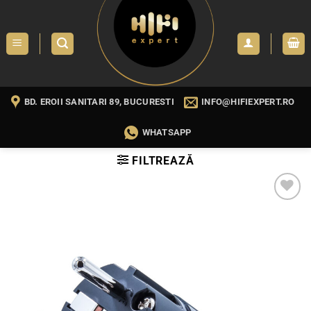
Skip
to
content
BD. EROII SANITARI 89, BUCURESTI
INFO@HIFIEXPERT.RO
WHATSAPP
FILTREAZĂ
WISHLIST