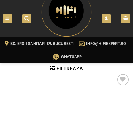
Skip
to
content
BD. EROII SANITARI 89, BUCURESTI
INFO@HIFIEXPERT.RO
WHATSAPP
FILTREAZĂ
WISHLIST