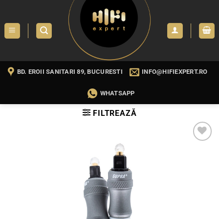
Skip
to
content
BD. EROII SANITARI 89, BUCURESTI
INFO@HIFIEXPERT.RO
WHATSAPP
FILTREAZĂ
WISHLIST