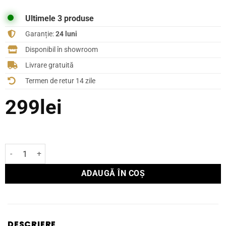
Ultimele 3 produse
Garanție:
24 luni
Disponibil în showroom
Livrare gratuită
Termen de retur 14 zile
299
lei
Cantitate Cablu Supra ZAC Toslink 2m
ADAUGĂ ÎN COȘ
DESCRIERE