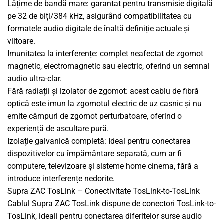
Lățime de bandă mare: garantat pentru transmisie digitală
pe 32 de biți/384 kHz, asigurând compatibilitatea cu
formatele audio digitale de înaltă definiție actuale și
viitoare.
Imunitatea la interferențe: complet neafectat de zgomot
magnetic, electromagnetic sau electric, oferind un semnal
audio ultra-clar.
Fără radiații și izolator de zgomot: acest cablu de fibră
optică este imun la zgomotul electric de uz casnic și nu
emite câmpuri de zgomot perturbatoare, oferind o
experiență de ascultare pură.
Izolație galvanică completă: Ideal pentru conectarea
dispozitivelor cu împământare separată, cum ar fi
computere, televizoare și sisteme home cinema, fără a
introduce interferențe nedorite.
Supra ZAC TosLink – Conectivitate TosLink-to-TosLink
Cablul Supra ZAC TosLink dispune de conectori TosLink-to-
TosLink, ideali pentru conectarea diferitelor surse audio