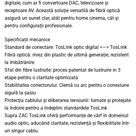
digitale, cum ar fi convertoare DAC, televizoare și
receptoare AV. Această soluție versatilă de fibră optică
asigură un sunet clar, atât pentru home cinema, cât și
pentru configurații profesionale.
Specificații mecanice
Standard de conectare: TosLink optic digital <—> TosLink
Fibră optică: miez din plastic de ultimă generație, rezistent
la îmbătrânire
Sfat din fibre lustruite: proces patentat de lustruire in 3
etape pentru o claritate optimizata
Stabilitatea conectorului: Clemă cu arc pentru o conexiune
sigură la șasiu
Protecția cablului și eliberarea tensiunii: turnate și protejate
la îndoire pentru a îndeplini standardele TosLink
Supra ZAC TosLink oferă performanțe de vârf în domeniul
audio optic, aducând claritate, rezistență și flexibilitate într-
un singur cablu.