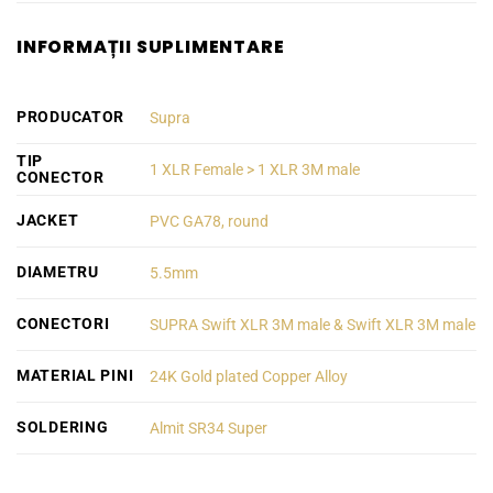
INFORMAȚII SUPLIMENTARE
PRODUCATOR
Supra
TIP
1 XLR Female > 1 XLR 3M male
CONECTOR
JACKET
PVC GA78, round
DIAMETRU
5.5mm
CONECTORI
SUPRA Swift XLR 3M male & Swift XLR 3M male
MATERIAL PINI
24K Gold plated Copper Alloy
SOLDERING
Almit SR34 Super