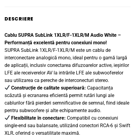
429lei
DESCRIERE
Cablu SUPRA SubLink 1XLR/F-1XLR/M Audio White –
Performanță excelentă pentru conexiuni mono!
SUPRA SubLink 1XLR/F-1XLR/M este un cablu de
interconectare analogică mono, ideal pentru o gamă largă
de aplicații, inclusiv conectarea difuzoarelor active, ieșirilor
LFE ale receiverelor AV la intrările LFE ale subwooferelor
sau utilizarea ca pereche de interconecturi stereo.
Construcție de calitate superioară:
Capacitanța
scăzută și ecranarea eficientă permit rutări lungi ale
cablurilor fără pierderi semnificative de semnal, fiind ideale
pentru subwoofere și alte echipamente audio.
Flexibilitate în conectare:
Compatibil cu conexiuni
single-end sau balansate, utilizând conectori RCA-6 și Swift
XLR, oferind o versatilitate maximă.