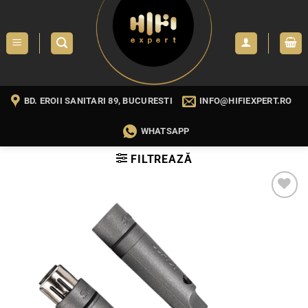
Skip
to
content
BD. EROII SANITARI 89, BUCURESTI
INFO@HIFIEXPERT.RO
WHATSAPP
FILTREAZĂ
WISHLIST