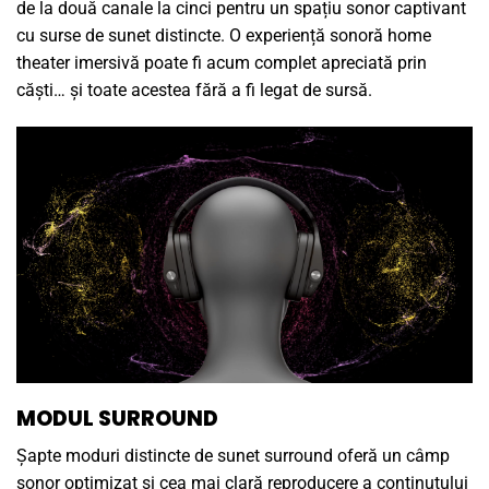
de la două canale la cinci pentru un spațiu sonor captivant
cu surse de sunet distincte. O experiență sonoră home
theater imersivă poate fi acum complet apreciată prin
căști… și toate acestea fără a fi legat de sursă.
MODUL SURROUND
Șapte moduri distincte de sunet surround oferă un câmp
sonor optimizat și cea mai clară reproducere a conținutului