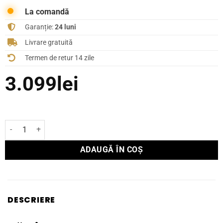
La comandă
Garanție:
24 luni
Livrare gratuită
Termen de retur 14 zile
3.099
lei
Cantitate Căști Yamaha YH-L700A
ADAUGĂ ÎN COȘ
DESCRIERE