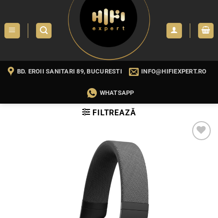
Skip
to
content
BD. EROII SANITARI 89, BUCURESTI
INFO@HIFIEXPERT.RO
WHATSAPP
FILTREAZĂ
WISHLIST