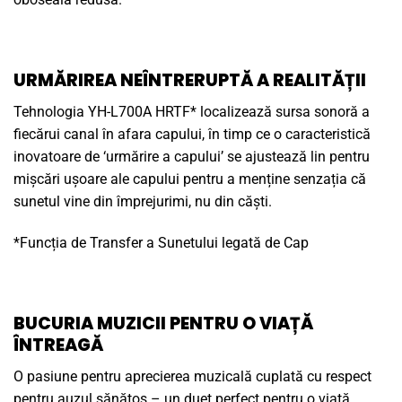
URMĂRIREA NEÎNTRERUPTĂ A REALITĂȚII
Tehnologia YH-L700A HRTF* localizează sursa sonoră a
fiecărui canal în afara capului, în timp ce o caracteristică
inovatoare de ‘urmărire a capului’ se ajustează lin pentru
mișcări ușoare ale capului pentru a menține senzația că
sunetul vine din împrejurimi, nu din căști.
*Funcția de Transfer a Sunetului legată de Cap
BUCURIA MUZICII PENTRU O VIAȚĂ
ÎNTREAGĂ
O pasiune pentru aprecierea muzicală cuplată cu respect
pentru auzul sănătos – un duet perfect pentru o viață