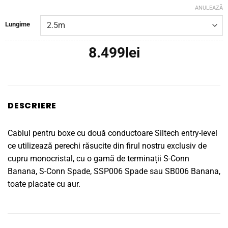
prețur
ANULEAZĂ
Lungime
8.499
până
8.499
lei
la
9.999
DESCRIERE
Cablul pentru boxe cu două conductoare Siltech entry-level
ce utilizează perechi răsucite din firul nostru exclusiv de
cupru monocristal, cu o gamă de terminații S-Conn
Banana, S-Conn Spade, SSP006 Spade sau SB006 Banana,
toate placate cu aur.