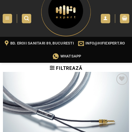
Skip
to
content
BD. EROII SANITARI 89, BUCURESTI
INFO@HIFIEXPERT.RO
WHATSAPP
FILTREAZĂ
WISHLIST