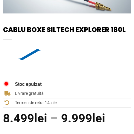
CABLU BOXE SILTECH EXPLORER 180L
Stoc epuizat
Livrare gratuită
Termen de retur 14 zile
Inter
8.499
lei
–
9.999
lei
de