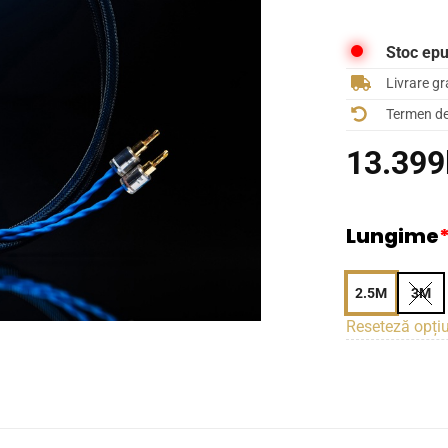
Stoc epu
Livrare gr
Termen de 
13.399
Lungime
2.5M
3M
Reseteză opțiu