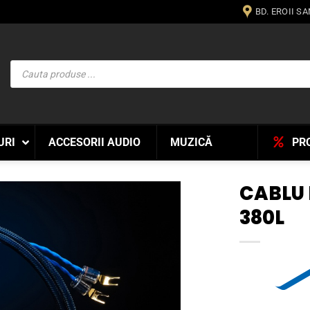
BD. EROII S
Products
search
URI
ACCESORII AUDIO
MUZICĂ
PR
CABLU 
380L
WISHLIST