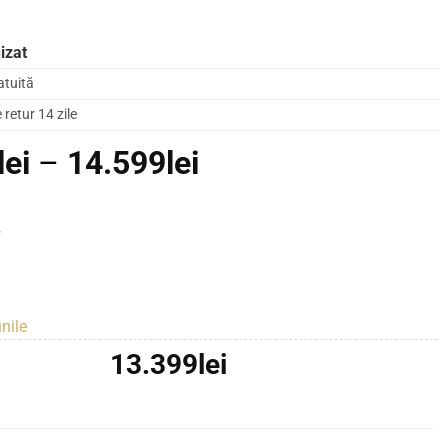
izat
atuită
retur 14 zile
Interval
lei
–
14.599
lei
de
prețuri:
*
13.399lei
până
la
nile
14.599lei
13.399
lei