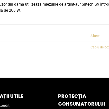
uzor din gamă utilizează miezurile de argint-aur Siltech G9 într-
lă de 200 W.
Siltech
Cablu de bo
ȚII UTILE
PROTECȚIA
CONSUMATORULUI
ondiții