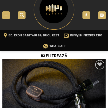
Skip
to
content
BD. EROII SANITARI 89, BUCURESTI
INFO@HIFIEXPERT.RO
WHATSAPP
FILTREAZĂ
WISHLIST