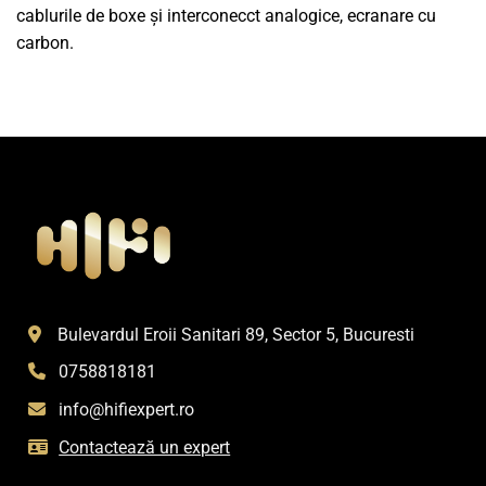
cablurile de boxe și interconecct analogice, ecranare cu
carbon.
Bulevardul Eroii Sanitari 89, Sector 5, Bucuresti
0758818181
info@hifiexpert.ro
Contactează un expert