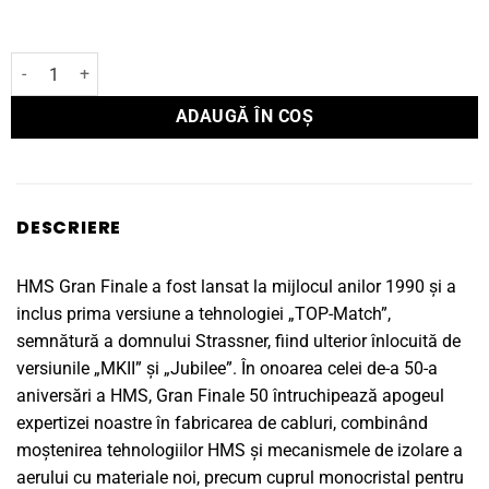
Cantitate Cablu alimentare HMS Gran Finale 50 Power 1,5 M
ADAUGĂ ÎN COȘ
DESCRIERE
HMS Gran Finale a fost lansat la mijlocul anilor 1990 și a
inclus prima versiune a tehnologiei „TOP-Match”,
semnătură a domnului Strassner, fiind ulterior înlocuită de
versiunile „MKII” și „Jubilee”. În onoarea celei de-a 50-a
aniversări a HMS, Gran Finale 50 întruchipează apogeul
expertizei noastre în fabricarea de cabluri, combinând
moștenirea tehnologiilor HMS și mecanismele de izolare a
aerului cu materiale noi, precum cuprul monocristal pentru