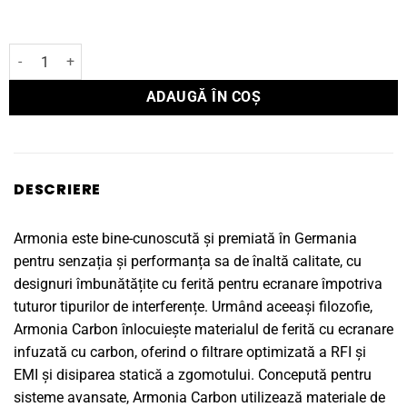
Cantitate Cablu alimentare HMS Armonia Carbon Power 1,5 M
ADAUGĂ ÎN COȘ
DESCRIERE
Armonia este bine-cunoscută și premiată în Germania
pentru senzația și performanța sa de înaltă calitate, cu
designuri îmbunătățite cu ferită pentru ecranare împotriva
tuturor tipurilor de interferențe. Urmând aceeași filozofie,
Armonia Carbon înlocuiește materialul de ferită cu ecranare
infuzată cu carbon, oferind o filtrare optimizată a RFI și
EMI și disiparea statică a zgomotului. Concepută pentru
sisteme avansate, Armonia Carbon utilizează materiale de