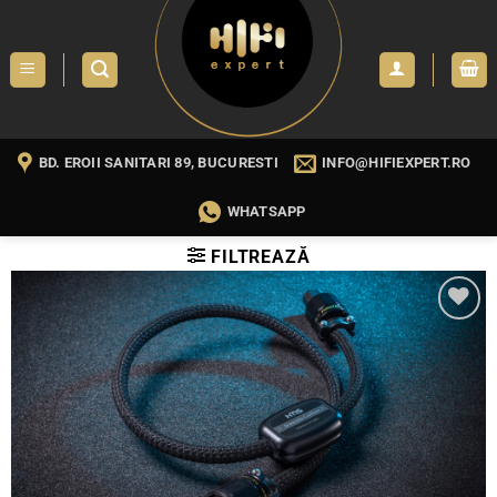
Skip
to
content
BD. EROII SANITARI 89, BUCURESTI
INFO@HIFIEXPERT.RO
WHATSAPP
FILTREAZĂ
WISHLIST