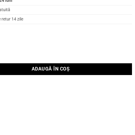
24 luni
atuită
retur 14 zile
tavan Triangle Secret IWT7
ADAUGĂ ÎN COȘ