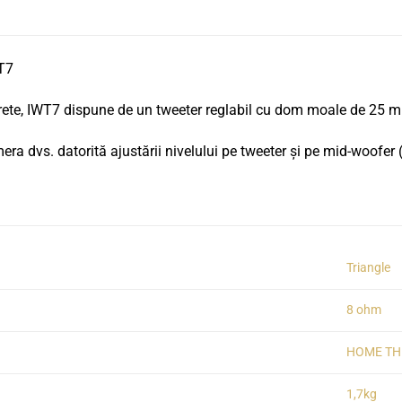
WT7
perete, IWT7 dispune de un tweeter reglabil cu dom moale de 25 m
era dvs. datorită ajustării nivelului pe tweeter și pe mid-woofe
Triangle
8 ohm
HOME TH
1,7kg