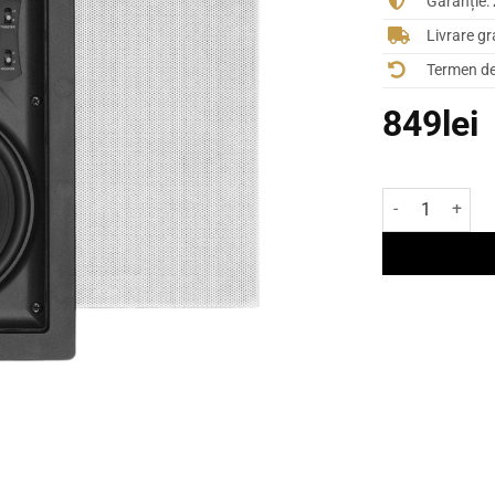
Garanție:
Livrare gr
Termen de 
849
lei
Cantitate Boxe 