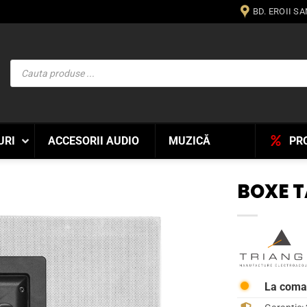
BD. EROII S
Products
search
URI
ACCESORII AUDIO
MUZICĂ
PR
BOXE T
WISHLIST
La com