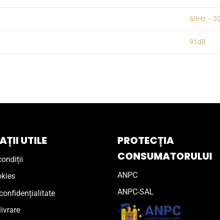
60Hz – 2
91dB
ȚII UTILE
PROTECȚIA
CONSUMATORULUI
ondiții
ANPC
okies
ANPC-SAL
confidențialitate
livrare