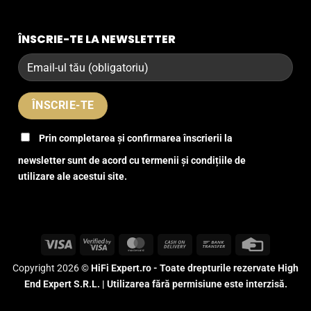
ÎNSCRIE-TE LA NEWSLETTER
Prin completarea și confirmarea înscrierii la
newsletter sunt de acord cu termenii și condițiile de
utilizare ale acestui site.
Visa
Visa
MasterCard
Cash
Bank
Credit
2
On
Transfer
Card
Copyright 2026 ©
HiFi Expert.ro - Toate drepturile rezervate High
Delivery
End Expert S.R.L. | Utilizarea fără permisiune este interzisă.