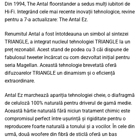
Din 1994, The Antal floorstander a sedus mulți iubitori de
Hi-Fi. Integrând cele mai recente inovații tehnologice, revine
pentru a 7-a actualizare: The Antal Ez.
Renumitul Antal a fost întotdeauna un simbol al sintezei
TRIANGLE, a integrat nucleul tehnologiei TRIANGLE la un
preț rezonabil. Acest stand de podea cu 3 căi dispune de
fabulosul tweeter încărcat cu corn dezvoltat inițial pentru
seria Magellan. Această tehnologie brevetată oferă
difuzoarelor TRIANGLE un dinamism și o eficiență
extraordinare.
Antal Ez marchează apariția tehnologiei cheie, o diafragmă
de celuloză 100% naturală pentru driverul de gamă medie.
Această hârtie naturală fără niciun tratament chimic este
compromisul perfect între ușurință și rigiditate pentru o
reproducere foarte naturală a tonului și a vocilor. În cele din
urmă, două woofere din fibră de sticlă oferă un bas