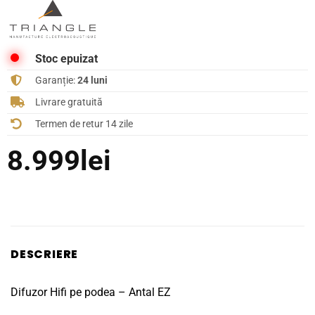
Stoc epuizat
Garanție:
24 luni
Livrare gratuită
Termen de retur 14 zile
8.999
lei
DESCRIERE
Difuzor Hifi pe podea – Antal EZ