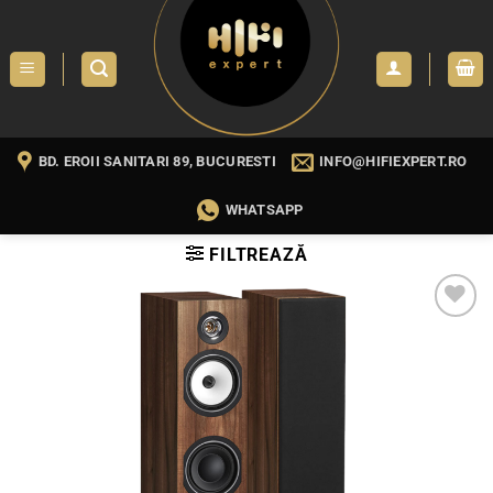
Skip
to
content
BD. EROII SANITARI 89, BUCURESTI
INFO@HIFIEXPERT.RO
WHATSAPP
FILTREAZĂ
WISHLIST