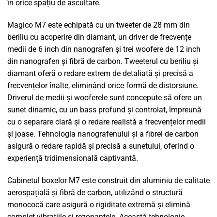
în orice spațiu de ascultare.
Magico M7 este echipată cu un tweeter de 28 mm din
beriliu cu acoperire din diamant, un driver de frecvențe
medii de 6 inch din nanografen și trei woofere de 12 inch
din nanografen și fibră de carbon. Tweeterul cu beriliu și
diamant oferă o redare extrem de detaliată și precisă a
frecvențelor înalte, eliminând orice formă de distorsiune.
Driverul de medii și wooferele sunt concepute să ofere un
sunet dinamic, cu un bass profund și controlat, împreună
cu o separare clară și o redare realistă a frecvențelor medii
și joase. Tehnologia nanografenului și a fibrei de carbon
asigură o redare rapidă și precisă a sunetului, oferind o
experiență tridimensională captivantă.
Cabinetul boxelor M7 este construit din aluminiu de calitate
aerospațială și fibră de carbon, utilizând o structură
monococă care asigură o rigiditate extremă și elimină
complet vibrațiile și rezonanțele. Această tehnologie