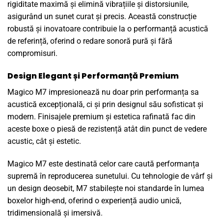
rigiditate maximă și elimină vibrațiile și distorsiunile,
asigurând un sunet curat și precis. Această construcție
robustă și inovatoare contribuie la o performanță acustică
de referință, oferind o redare sonoră pură și fără
compromisuri.
Design Elegant și Performanță Premium
Magico M7 impresionează nu doar prin performanța sa
acustică excepțională, ci și prin designul său sofisticat și
modern. Finisajele premium și estetica rafinată fac din
aceste boxe o piesă de rezistență atât din punct de vedere
acustic, cât și estetic.
Magico M7 este destinată celor care caută performanța
supremă în reproducerea sunetului. Cu tehnologie de vârf și
un design deosebit, M7 stabilește noi standarde în lumea
boxelor high-end, oferind o experiență audio unică,
tridimensională și imersivă.