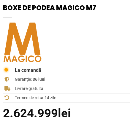
BOXE DE PODEA MAGICO M7
La comandă
Garanție:
36 luni
Livrare gratuită
Termen de retur 14 zile
2.624.999
lei