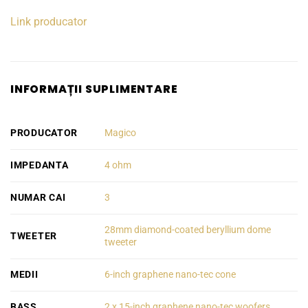
Link producator
INFORMAȚII SUPLIMENTARE
PRODUCATOR
Magico
IMPEDANTA
4 ohm
NUMAR CAI
3
28mm diamond-coated beryllium dome
TWEETER
tweeter
MEDII
6-inch graphene nano-tec cone
BASS
2 x 15-inch graphene nano-tec woofers