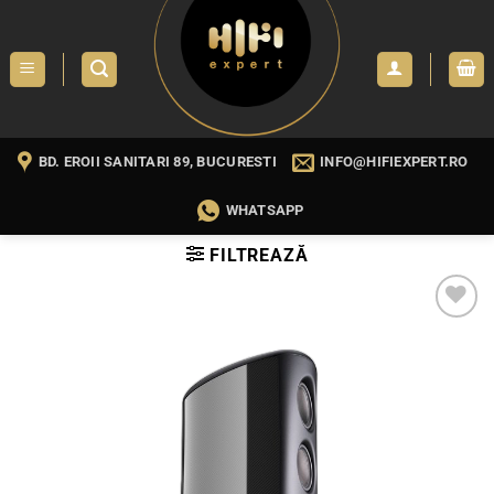
Skip
to
content
BD. EROII SANITARI 89, BUCURESTI
INFO@HIFIEXPERT.RO
WHATSAPP
FILTREAZĂ
WISHLIST