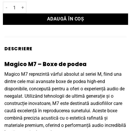
Cantitate Boxe de podea Magico M7
ADAUGĂ ÎN COȘ
DESCRIERE
Magico M7 – Boxe de podea
Magico M7 reprezintă vârful absolut al seriei M, fiind una
dintre cele mai avansate boxe de podea high-end
disponibile, concepută pentru a oferi o experiență audio de
neegalat. Utilizând tehnologii de ultimă generație și o
construcție inovatoare, M7 este destinată audiofililor care
caută excelență în reproducerea sunetului. Aceste boxe
combină precizia acustică cu o estetică rafinată și
materiale premium, oferind o performanță audio incredibilă