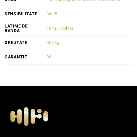
SENSIBILITATE
94 dB
LATIME DE
18Hz – 50kHz
BANDA
GREUTATE
363 kg
GARANTIE
36