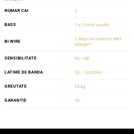
NUMAR CAI
2
BASS
1 x 12-inch woofer
2 seturi de conectori WBT
BI WIRE
nextgen™
SENSIBILITATE
86.1 dB
LATIME DE BANDA
28 – 24,000Hz
GREUTATE
54 kg
GARANTIE
36