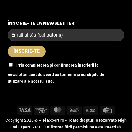
ÎNSCRIE-TE LA NEWSLETTER
Prin completarea și confirmarea înscrierii la
newsletter sunt de acord cu termenii și condițiile de
utilizare ale acestui site.
Visa
Visa
MasterCard
Cash
Bank
Credit
2
On
Transfer
Card
Copyright 2026 ©
HiFi Expert.ro - Toate drepturile rezervate High
Delivery
End Expert S.R.L. | Utilizarea fără permisiune este interzisă.