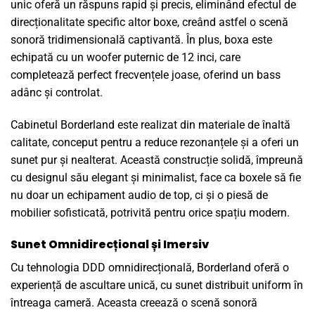
unic oferă un răspuns rapid și precis, eliminând efectul de
direcționalitate specific altor boxe, creând astfel o scenă
sonoră tridimensională captivantă. În plus, boxa este
echipată cu un woofer puternic de 12 inci, care
completează perfect frecvențele joase, oferind un bass
adânc și controlat.
Cabinetul Borderland este realizat din materiale de înaltă
calitate, conceput pentru a reduce rezonanțele și a oferi un
sunet pur și nealterat. Această construcție solidă, împreună
cu designul său elegant și minimalist, face ca boxele să fie
nu doar un echipament audio de top, ci și o piesă de
mobilier sofisticată, potrivită pentru orice spațiu modern.
Sunet Omnidirecțional și Imersiv
Cu tehnologia DDD omnidirecțională, Borderland oferă o
experiență de ascultare unică, cu sunet distribuit uniform în
întreaga cameră. Aceasta creează o scenă sonoră