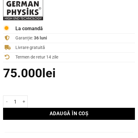
La comandă
Garanție:
36 luni
Livrare gratuită
Termen de retur 14 zile
75.000
lei
Cantitate Boxe de podea German Physiks Borderland Demo
ADAUGĂ ÎN COȘ