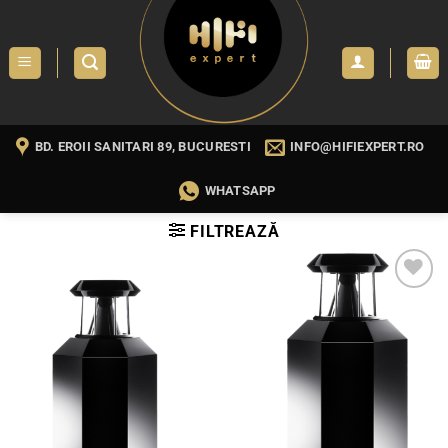
Skip
to
content
BD. EROII SANITARI 89, BUCURESTI
INFO@HIFIEXPERT.RO
WHATSAPP
FILTREAZĂ
WISHLIST