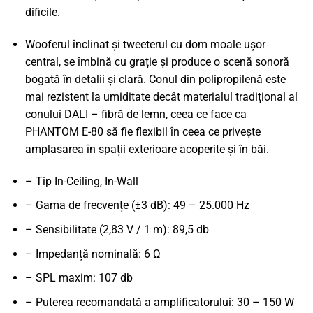
dificile.
Wooferul înclinat și tweeterul cu dom moale ușor
central, se îmbină cu grație și produce o scenă sonoră
bogată în detalii și clară. Conul din polipropilenă este
mai rezistent la umiditate decât materialul tradițional al
conului DALI – fibră de lemn, ceea ce face ca
PHANTOM E-80 să fie flexibil în ceea ce privește
amplasarea în spații exterioare acoperite și în băi.
– Tip In-Ceiling, In-Wall
– Gama de frecvențe (±3 dB): 49 – 25.000 Hz
– Sensibilitate (2,83 V / 1 m): 89,5 db
– Impedanță nominală: 6 Ω
– SPL maxim: 107 db
– Puterea recomandată a amplificatorului: 30 – 150 W