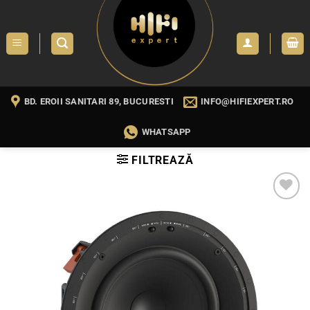
Skip
to
content
BD. EROII SANITARI 89, BUCURESTI
INFO@HIFIEXPERT.RO
WHATSAPP
FILTREAZĂ
WISHLIST