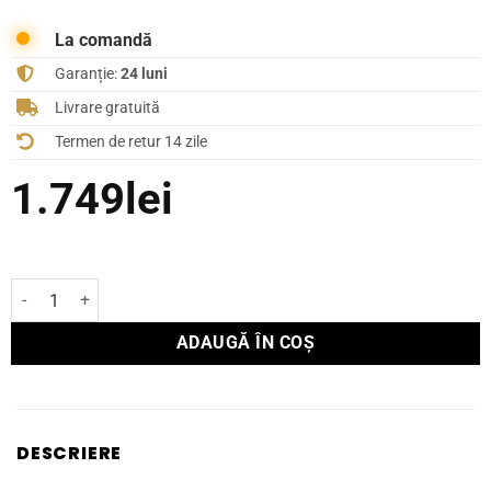
La comandă
Garanție:
24 luni
Livrare gratuită
Termen de retur 14 zile
1.749
lei
Cantitate Boxă InWall Dali PHANTOM E-80
ADAUGĂ ÎN COȘ
DESCRIERE