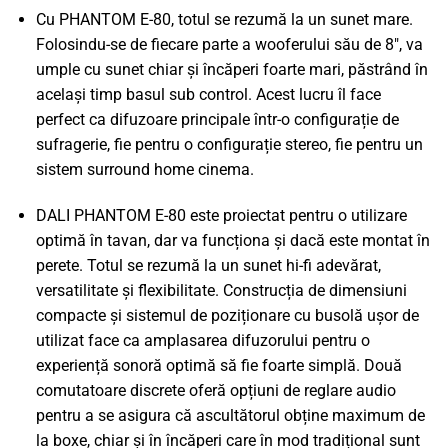
Cu PHANTOM E-80, totul se rezumă la un sunet mare.
Folosindu-se de fiecare parte a wooferului său de 8", va
umple cu sunet chiar și încăperi foarte mari, păstrând în
același timp basul sub control. Acest lucru îl face
perfect ca difuzoare principale într-o configurație de
sufragerie, fie pentru o configurație stereo, fie pentru un
sistem surround home cinema.
DALI PHANTOM E-80 este proiectat pentru o utilizare
optimă în tavan, dar va funcționa și dacă este montat în
perete. Totul se rezumă la un sunet hi-fi adevărat,
versatilitate și flexibilitate. Construcția de dimensiuni
compacte și sistemul de poziționare cu busolă ușor de
utilizat face ca amplasarea difuzorului pentru o
experiență sonoră optimă să fie foarte simplă. Două
comutatoare discrete oferă opțiuni de reglare audio
pentru a se asigura că ascultătorul obține maximum de
la boxe, chiar și în încăperi care în mod tradițional sunt