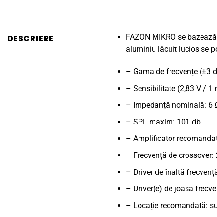
FAZON MIKRO se bazează pe
DESCRIERE
aluminiu lăcuit lucios se p
– Gama de frecvențe (±3 d
– Sensibilitate (2,83 V / 1
– Impedanță nominală: 6 
– SPL maxim: 101 db
– Amplificator recomanda
– Frecvență de crossover:
– Driver de înaltă frecven
– Driver(e) de joasă frec
– Locație recomandată: sup