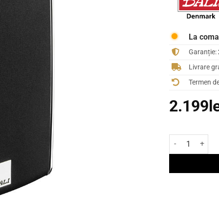
La com
Garanție:
Livrare gr
Termen de 
2.199
l
Cantitate Boxe 