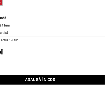
andă
24 luni
atuită
retur 14 zile
ei
de Raft Dali FAZON MIKRO Negre
ADAUGĂ ÎN COȘ