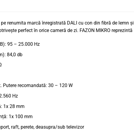
 renumita marcă înregistrată DALI cu con din fibră de lemn și
otrivește perfect în orice cameră de zi. FAZON MIKRO reprezintă 
B): 95 – 25.000 Hz
 m): 84,0 db
Ω
t. Putere recomandată: 30 – 120 W
 2.560 Hz
ță: 1x 28 mm
vență: 1x 100 mm
ort, raft, perete, deasupra/sub televizor