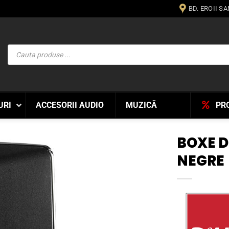
BD. EROII S
Products
search
URI
ACCESORII AUDIO
MUZICĂ
PR
BOXE D
NEGRE
WISHLIST