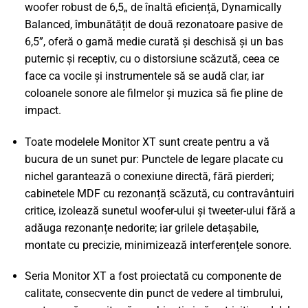
woofer robust de 6,5„ de înaltă eficiență, Dynamically
Balanced, îmbunătățit de două rezonatoare pasive de
6,5”, oferă o gamă medie curată și deschisă și un bas
puternic și receptiv, cu o distorsiune scăzută, ceea ce
face ca vocile și instrumentele să se audă clar, iar
coloanele sonore ale filmelor și muzica să fie pline de
impact.
Toate modelele Monitor XT sunt create pentru a vă
bucura de un sunet pur: Punctele de legare placate cu
nichel garantează o conexiune directă, fără pierderi;
cabinetele MDF cu rezonanță scăzută, cu contravântuiri
critice, izolează sunetul woofer-ului și tweeter-ului fără a
adăuga rezonanțe nedorite; iar grilele detașabile,
montate cu precizie, minimizează interferențele sonore.
Seria Monitor XT a fost proiectată cu componente de
calitate, consecvente din punct de vedere al timbrului,