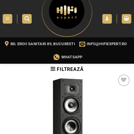
Skip
to
content
BD. EROII SANITARI 89, BUCURESTI
INFO@HIFIEXPERT.RO
WHATSAPP
FILTREAZĂ
WISHLIST