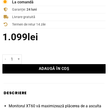
La comandă
Garanție:
24 luni
Livrare gratuită
Termen de retur 14 zile
1.099
lei
Cantitate Boxă Polk Audio de podea MONITOR XT60
ADAUGĂ ÎN COȘ
DESCRIERE
Monitorul XT60 vă maximizează plăcerea de a asculta