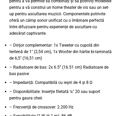
pentru a vă permite să combinați și să potriviți modelele
pentru a vă construi un home theater de vis sau un set-
up pentru ascultarea muzicii. Componentele potrivite
oferă un câmp sonor unificat cu o îmbinare perfectă
între difuzoare pentru experiențe de ascultare cu
adevărat captivante.
– Dirijor complementar: 1x Tweeter cu cupolă din
terilenă de 1" (2,54 cm), 1x Woofer din hârtie bi-laminată
de 6,5" (16,51 cm)
– Radiatoare de bas: 2x 6.5” (16.51 cm) Radiatoare de
bas pasive
– Impedanță: Compatibilă cu ieșiri de 4 și 8 Ω
– Disponibilitate: Inserție filetată ¼" 20 sau suport
pentru gaura cheii
– Frecvență de crossover: 2.200 Hz
– Sensibilitate (1 W @ 1 m): 86 dB