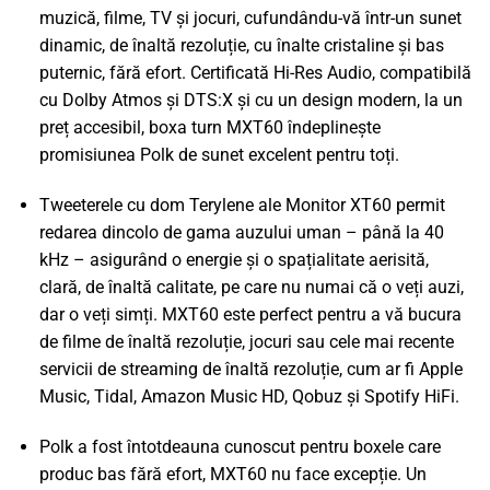
muzică, filme, TV și jocuri, cufundându-vă într-un sunet
dinamic, de înaltă rezoluție, cu înalte cristaline și bas
puternic, fără efort. Certificată Hi-Res Audio, compatibilă
cu Dolby Atmos și DTS:X și cu un design modern, la un
preț accesibil, boxa turn MXT60 îndeplinește
promisiunea Polk de sunet excelent pentru toți.
Tweeterele cu dom Terylene ale Monitor XT60 permit
redarea dincolo de gama auzului uman – până la 40
kHz – asigurând o energie și o spațialitate aerisită,
clară, de înaltă calitate, pe care nu numai că o veți auzi,
dar o veți simți. MXT60 este perfect pentru a vă bucura
de filme de înaltă rezoluție, jocuri sau cele mai recente
servicii de streaming de înaltă rezoluție, cum ar fi Apple
Music, Tidal, Amazon Music HD, Qobuz și Spotify HiFi.
Polk a fost întotdeauna cunoscut pentru boxele care
produc bas fără efort, MXT60 nu face excepție. Un