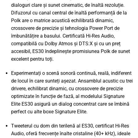
dialoguri clare și sunet cinematic, de înaltă rezoluție.
Difuzorul cu canal central de înaltă performanță de la
Polk are o matrice acustică echilibrată dinamic,
crossovere de precizie și tehnologia Power Port de
îmbunătățire a basului. Certificată Hi-Res Audio,
compatibilă cu Dolby Atmos și DTS:X și cu un preț
accesibil, ES30 îndeplinește promisiunea Polk de sunet
excelent pentru toți.
Experimentați o scenă sonoră continuă, reală, indiferent
de locul în care sunteți așezat. Ansamblul acustic cu trei
drivere, echilibrat dinamic, cu crossovere de precizie
optimizate în funcție de fază, al modelului Signature
Elite ES30 asigură un dialog concentrat care se îmbină
perfect cu alte boxe Signature Elite.
Tweeterul cu dom din terilenă al ES30, certificat Hi-Res
Audio, oferă frecvențe înalte cristaline (40+ kHz), ideale