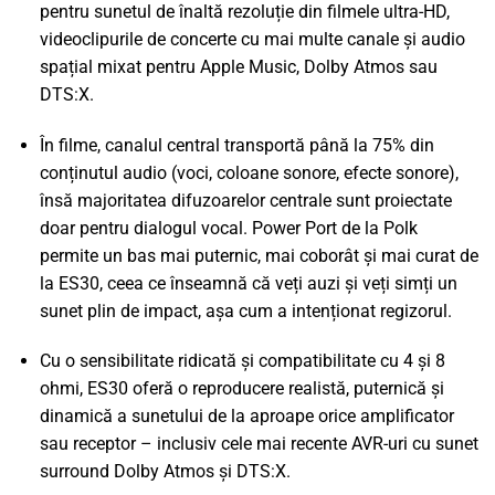
pentru sunetul de înaltă rezoluție din filmele ultra-HD,
videoclipurile de concerte cu mai multe canale și audio
spațial mixat pentru Apple Music, Dolby Atmos sau
DTS:X.
În filme, canalul central transportă până la 75% din
conținutul audio (voci, coloane sonore, efecte sonore),
însă majoritatea difuzoarelor centrale sunt proiectate
doar pentru dialogul vocal. Power Port de la Polk
permite un bas mai puternic, mai coborât și mai curat de
la ES30, ceea ce înseamnă că veți auzi și veți simți un
sunet plin de impact, așa cum a intenționat regizorul.
Cu o sensibilitate ridicată și compatibilitate cu 4 și 8
ohmi, ES30 oferă o reproducere realistă, puternică și
dinamică a sunetului de la aproape orice amplificator
sau receptor – inclusiv cele mai recente AVR-uri cu sunet
surround Dolby Atmos și DTS:X.