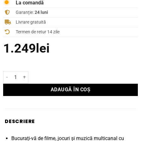
La comandă
Garanție:
24 luni
Livrare gratuită
Termen de retur 14 zile
1.249
lei
Cantitate Boxă Polk Audio de centru Signature Elite ES30C
ADAUGĂ ÎN COȘ
DESCRIERE
Bucurați-vă de filme, jocuri și muzică multicanal cu