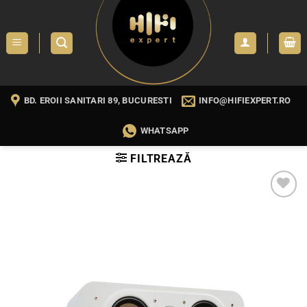
Skip
to
content
BD. EROII SANITARI 89, BUCURESTI
INFO@HIFIEXPERT.RO
WHATSAPP
FILTREAZĂ
WISHLIST