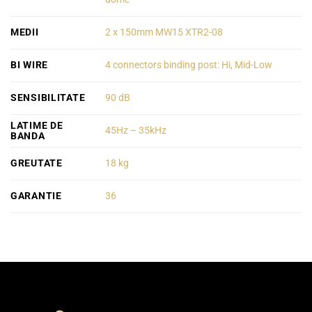
MEDII
2 x 150mm MW15 XTR2-08
BI WIRE
4 connectors binding post: Hi, Mid-Low
SENSIBILITATE
90 dB
LATIME DE
45Hz – 35kHz
BANDA
GREUTATE
18 kg
GARANTIE
36