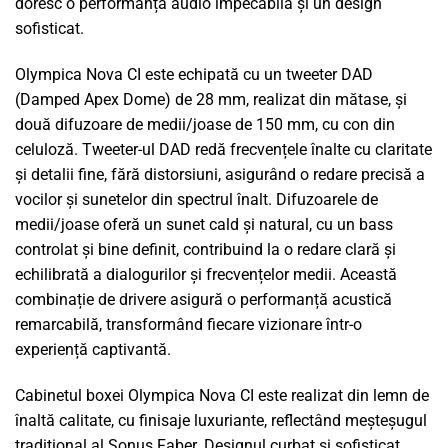
doresc o performanță audio impecabilă și un design
sofisticat.
Olympica Nova CI este echipată cu un tweeter DAD
(Damped Apex Dome) de 28 mm, realizat din mătase, și
două difuzoare de medii/joase de 150 mm, cu con din
celuloză. Tweeter-ul DAD redă frecvențele înalte cu claritate
și detalii fine, fără distorsiuni, asigurând o redare precisă a
vocilor și sunetelor din spectrul înalt. Difuzoarele de
medii/joase oferă un sunet cald și natural, cu un bass
controlat și bine definit, contribuind la o redare clară și
echilibrată a dialogurilor și frecvențelor medii. Această
combinație de drivere asigură o performanță acustică
remarcabilă, transformând fiecare vizionare într-o
experiență captivantă.
Cabinetul boxei Olympica Nova CI este realizat din lemn de
înaltă calitate, cu finisaje luxuriante, reflectând meșteșugul
tradițional al Sonus Faber. Designul curbat și sofisticat