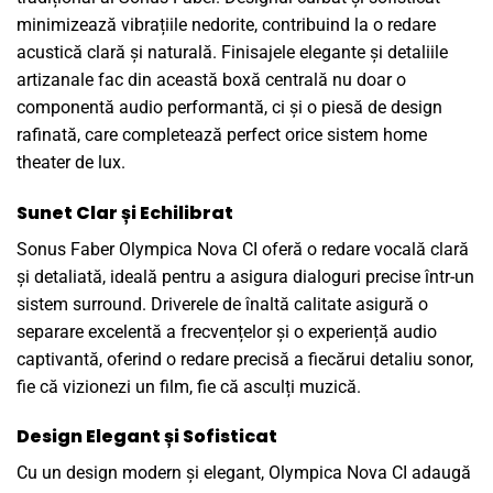
minimizează vibrațiile nedorite, contribuind la o redare
acustică clară și naturală. Finisajele elegante și detaliile
artizanale fac din această boxă centrală nu doar o
componentă audio performantă, ci și o piesă de design
rafinată, care completează perfect orice sistem home
theater de lux.
Sunet Clar și Echilibrat
Sonus Faber Olympica Nova CI oferă o redare vocală clară
și detaliată, ideală pentru a asigura dialoguri precise într-un
sistem surround. Driverele de înaltă calitate asigură o
separare excelentă a frecvențelor și o experiență audio
captivantă, oferind o redare precisă a fiecărui detaliu sonor,
fie că vizionezi un film, fie că asculți muzică.
Design Elegant și Sofisticat
Cu un design modern și elegant, Olympica Nova CI adaugă