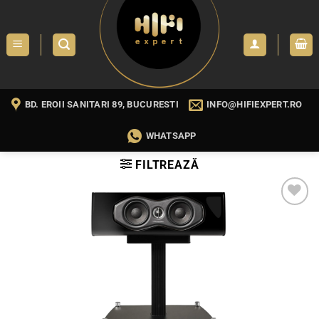
Skip
to
content
BD. EROII SANITARI 89, BUCURESTI
INFO@HIFIEXPERT.RO
WHATSAPP
FILTREAZĂ
WISHLIST