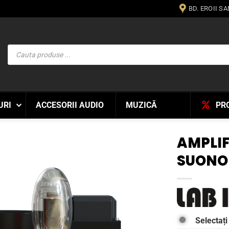
BD. EROII S
Products
search
URI
ACCESORII AUDIO
MUZICĂ
PR
AMPLIF
SUONO 
WISHLIST
Selectați