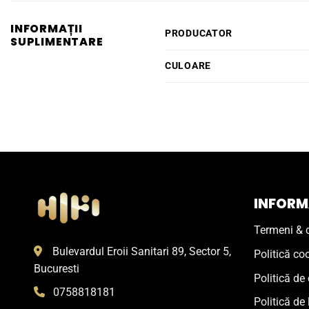
INFORMAȚII
PRODUCATOR
SUPLIMENTARE
CULOARE
INFORMA
Termeni & c
Bulevardul Eroii Sanitari 89, Sector 5,
Politică co
Bucuresti
Politică de 
0758818181
Politică de 