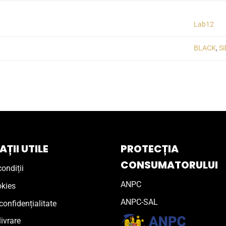
Lab12
BLACK
,
Si
ȚII UTILE
PROTECȚIA
CONSUMATORULUI
ondiții
ANPC
okies
ANPC-SAL
confidențialitate
livrare