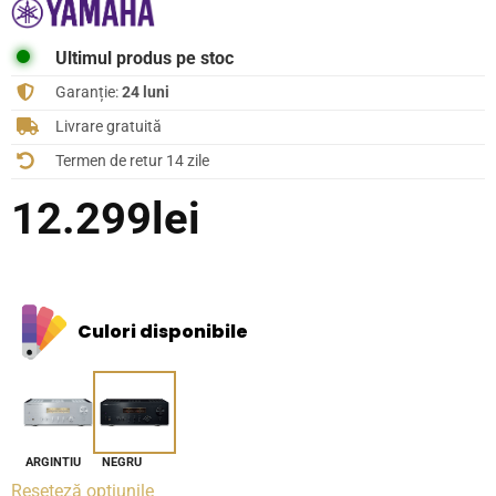
Ultimul produs pe stoc
Garanție:
24 luni
Livrare gratuită
Termen de retur 14 zile
12.299
lei
Culori disponibile
ARGINTIU
NEGRU
Reseteză opțiunile