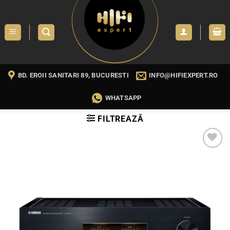
Skip
to
content
BD. EROII SANITARI 89, BUCURESTI
INFO@HIFIEXPERT.RO
WHATSAPP
FILTREAZĂ
WISHLIST