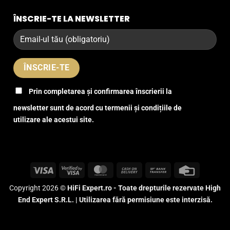
ÎNSCRIE-TE LA NEWSLETTER
Prin completarea și confirmarea înscrierii la
newsletter sunt de acord cu termenii și condițiile de
utilizare ale acestui site.
Visa
Visa
MasterCard
Cash
Bank
Credit
2
On
Transfer
Card
Copyright 2026 ©
HiFi Expert.ro - Toate drepturile rezervate High
Delivery
End Expert S.R.L. | Utilizarea fără permisiune este interzisă.