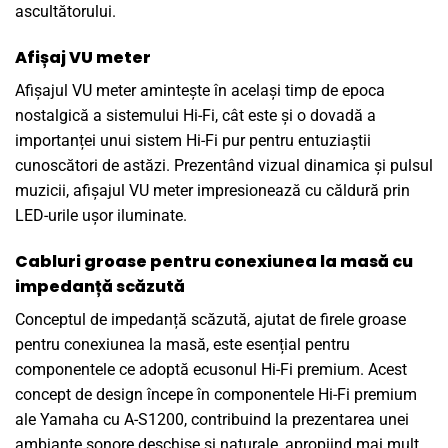
ascultătorului.
Afișaj VU meter
Afișajul VU meter amintește în același timp de epoca
nostalgică a sistemului Hi-Fi, cât este și o dovadă a
importanței unui sistem Hi-Fi pur pentru entuziaștii
cunoscători de astăzi.
Prezentând vizual dinamica și pulsul
muzicii, afișajul VU meter impresionează cu căldură prin
LED-urile ușor iluminate.
Cabluri groase pentru conexiunea la masă cu
impedanță scăzută
Conceptul de impedanță scăzută, ajutat de firele groase
pentru conexiunea la masă, este esențial pentru
componentele ce adoptă ecusonul Hi-Fi premium. Acest
concept de design începe în componentele Hi-Fi premium
ale Yamaha cu A-S1200, contribuind la prezentarea unei
ambianțe sonore deschise și naturale, apropiind mai mult