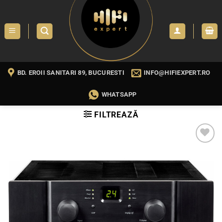
Skip
to
content
BD. EROII SANITARI 89, BUCURESTI
INFO@HIFIEXPERT.RO
WHATSAPP
FILTREAZĂ
WISHLIST