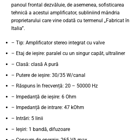
panoul frontal dezvăluie, de asemenea, sofisticarea
tehnică a acestui amplificator, subliniind mândria
proprietarului care vine odată cu termenul „Fabricat în
Italia”.
– Tip: Amplificator stereo integrat cu valve
– Etaj de ieșire: paralel cu un singur capăt, ultraliner
– Clasă: clasă A pură
– Putere de ieșire: 30/35 W/canal
– Răspuns în frecvență: 20 – 50000 Hz
– Impedanță de ieșire: 6 Ohm
– Impedanță de intrare: 47 kOhm
– Intrări: 5 linii
– Ieșiri: 1 bandă, difuzoare
– Consum de energie: 265 VA max