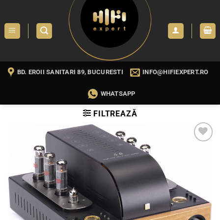
Skip
to
content
BD. EROII SANITARI 89, BUCURESTI
INFO@HIFIEXPERT.RO
WHATSAPP
FILTREAZĂ
WISHLIST