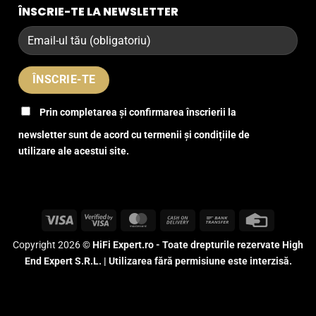
ÎNSCRIE-TE LA NEWSLETTER
Prin completarea și confirmarea înscrierii la
newsletter sunt de acord cu termenii și condițiile de
utilizare ale acestui site.
Visa
Visa
MasterCard
Cash
Bank
Credit
2
On
Transfer
Card
Copyright 2026 ©
HiFi Expert.ro - Toate drepturile rezervate High
Delivery
End Expert S.R.L. | Utilizarea fără permisiune este interzisă.