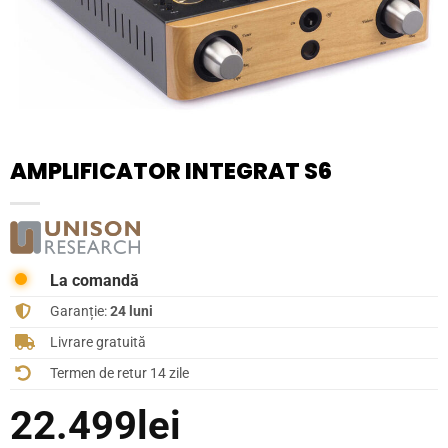
AMPLIFICATOR INTEGRAT S6
La comandă
Garanție:
24 luni
Livrare gratuită
Termen de retur 14 zile
22.499
lei