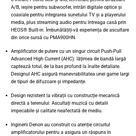
A/B, ieșire pentru subwoofer, intrări digitale optice și
coaxiale pentru integrarea sunetului TV și a playerului
media, plus streaming audio pentru întreaga casă prin
HEOS® Built-in. Îmbunătățiți-vă experiența de ascultare
din orice sursă cu PMA900HN.
Amplificator de putere cu un singur circuit Push-Pull
Advanced High Current (AHC): lățimea de bandă largă
captează totul, de la bas profund la înalte detaliate.
Designul AHC asigură manevrabilitatea unei game largi
de tipuri de difuzoare și impedanțe.
Design rezistent la vibrații cu construcție mecanică
directă a terenului: Ascultați muzică cu detalii
impecabile și calitate neafectată de mediu.
Inginerii Denon au construit cu atenție circuitul
amplificatorului pentru a asigura un răspuns în