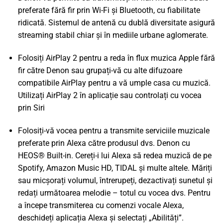
preferate fără fir prin Wi-Fi și Bluetooth, cu fiabilitate
ridicată. Sistemul de antenă cu dublă diversitate asigură
streaming stabil chiar și în mediile urbane aglomerate.
Folosiți AirPlay 2 pentru a reda în flux muzica Apple fără
fir către Denon sau grupați-vă cu alte difuzoare
compatibile AirPlay pentru a vă umple casa cu muzică.
Utilizați AirPlay 2 în aplicație sau controlați cu vocea
prin Siri
Folosiți-vă vocea pentru a transmite serviciile muzicale
preferate prin Alexa către produsul dvs. Denon cu
HEOS® Built-in. Cereți-i lui Alexa să redea muzică de pe
Spotify, Amazon Music HD, TIDAL și multe altele. Măriți
sau micșorați volumul, întrerupeți, dezactivați sunetul și
redați următoarea melodie – totul cu vocea dvs. Pentru
a începe transmiterea cu comenzi vocale Alexa,
deschideți aplicația Alexa și selectați „Abilități”.