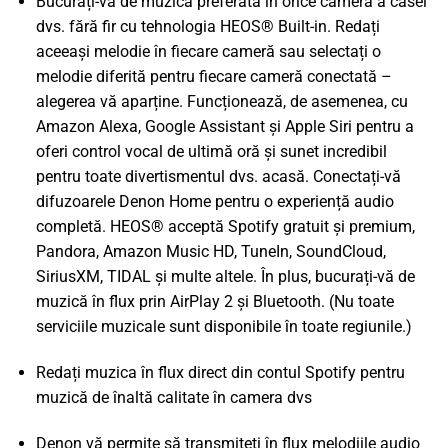
Bucurați-vă de muzica preferată în orice cameră a casei
dvs. fără fir cu tehnologia HEOS® Built-in. Redați
aceeași melodie în fiecare cameră sau selectați o
melodie diferită pentru fiecare cameră conectată –
alegerea vă aparține. Funcționează, de asemenea, cu
Amazon Alexa, Google Assistant și Apple Siri pentru a
oferi control vocal de ultimă oră și sunet incredibil
pentru toate divertismentul dvs. acasă. Conectați-vă
difuzoarele Denon Home pentru o experiență audio
completă. HEOS® acceptă Spotify gratuit și premium,
Pandora, Amazon Music HD, TuneIn, SoundCloud,
SiriusXM, TIDAL și multe altele. În plus, bucurați-vă de
muzică în flux prin AirPlay 2 și Bluetooth. (Nu toate
serviciile muzicale sunt disponibile în toate regiunile.)
Redați muzica în flux direct din contul Spotify pentru
muzică de înaltă calitate în camera dvs
Denon vă permite să transmiteți în flux melodiile audio