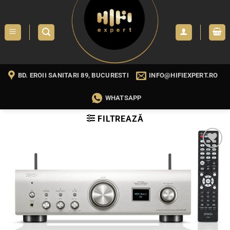
Skip
to
content
BD. EROII SANITARI 89, BUCURESTI
INFO@HIFIEXPERT.RO
WHATSAPP
FILTREAZĂ
WISHLIST