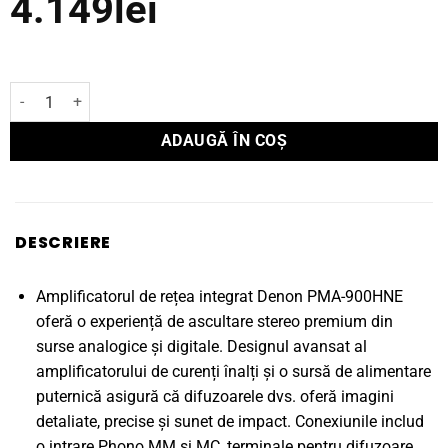
4.149
lei
Cantitate Amplificator Denon integrat PMA-900HNE
ADAUGĂ ÎN COȘ
DESCRIERE
Amplificatorul de rețea integrat Denon PMA-900HNE
oferă o experiență de ascultare stereo premium din
surse analogice și digitale. Designul avansat al
amplificatorului de curenți înalți și o sursă de alimentare
puternică asigură că difuzoarele dvs. oferă imagini
detaliate, precise și sunet de impact. Conexiunile includ
o intrare Phono MM și MC, terminale pentru difuzoare