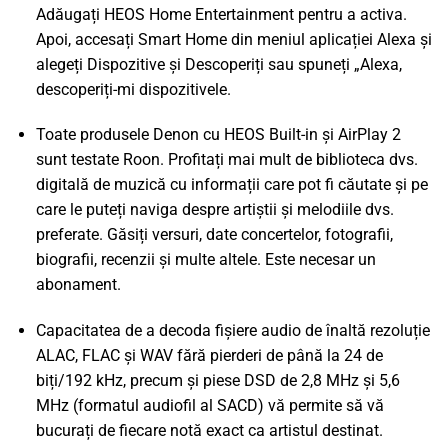
Adăugați HEOS Home Entertainment pentru a activa.
Apoi, accesați Smart Home din meniul aplicației Alexa și
alegeți Dispozitive și Descoperiți sau spuneți „Alexa,
descoperiți-mi dispozitivele.
Toate produsele Denon cu HEOS Built-in și AirPlay 2
sunt testate Roon. Profitați mai mult de biblioteca dvs.
digitală de muzică cu informații care pot fi căutate și pe
care le puteți naviga despre artiștii și melodiile dvs.
preferate. Găsiți versuri, date concertelor, fotografii,
biografii, recenzii și multe altele. Este necesar un
abonament.
Capacitatea de a decoda fișiere audio de înaltă rezoluție
ALAC, FLAC și WAV fără pierderi de până la 24 de
biți/192 kHz, precum și piese DSD de 2,8 MHz și 5,6
MHz (formatul audiofil al SACD) vă permite să vă
bucurați de fiecare notă exact ca artistul destinat.