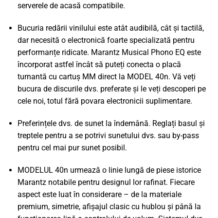
serverele de acasă compatibile.
Bucuria redării vinilului este atât audibilă, cât și tactilă,
dar necesită o electronică foarte specializată pentru
performanțe ridicate. Marantz Musical Phono EQ este
încorporat astfel încât să puteți conecta o placă
turnantă cu cartuș MM direct la MODEL 40n. Vă veți
bucura de discurile dvs. preferate și le veți descoperi pe
cele noi, totul fără povara electronicii suplimentare.
Preferințele dvs. de sunet la îndemână. Reglați basul și
treptele pentru a se potrivi sunetului dvs. sau by-pass
pentru cel mai pur sunet posibil.
MODELUL 40n urmează o linie lungă de piese istorice
Marantz notabile pentru designul lor rafinat. Fiecare
aspect este luat în considerare – de la materiale
premium, simetrie, afișajul clasic cu hublou și până la