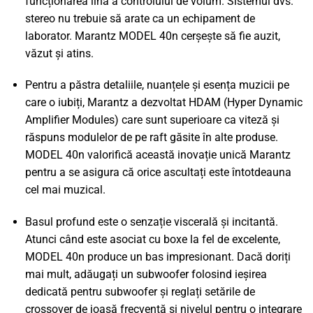
funcționarea lină a controlului de volum. Sistemul dvs.
stereo nu trebuie să arate ca un echipament de
laborator. Marantz MODEL 40n cerșește să fie auzit,
văzut și atins.
Pentru a păstra detaliile, nuanțele și esența muzicii pe
care o iubiți, Marantz a dezvoltat HDAM (Hyper Dynamic
Amplifier Modules) care sunt superioare ca viteză și
răspuns modulelor de pe raft găsite în alte produse.
MODEL 40n valorifică această inovație unică Marantz
pentru a se asigura că orice ascultați este întotdeauna
cel mai muzical.
Basul profund este o senzație viscerală și incitantă.
Atunci când este asociat cu boxe la fel de excelente,
MODEL 40n produce un bas impresionant. Dacă doriți
mai mult, adăugați un subwoofer folosind ieșirea
dedicată pentru subwoofer și reglați setările de
crossover de joasă frecvență și nivelul pentru o integrare