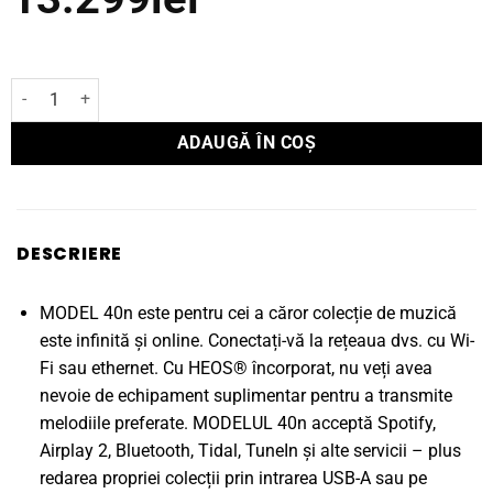
Cantitate Amplificator Marantz integrat MODEL 40n
ADAUGĂ ÎN COȘ
DESCRIERE
MODEL 40n este pentru cei a căror colecție de muzică
este infinită și online. Conectați-vă la rețeaua dvs. cu Wi-
Fi sau ethernet. Cu HEOS® încorporat, nu veți avea
nevoie de echipament suplimentar pentru a transmite
melodiile preferate. MODELUL 40n acceptă Spotify,
Airplay 2, Bluetooth, Tidal, TuneIn și alte servicii – plus
redarea propriei colecții prin intrarea USB-A sau pe