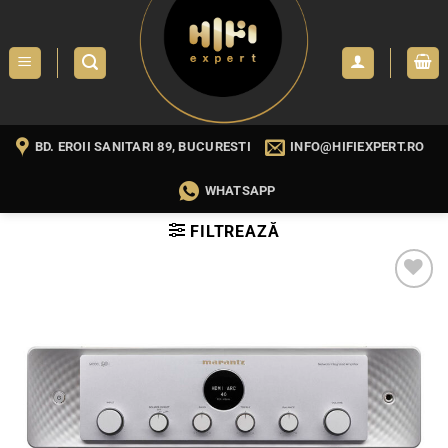
Skip
to
content
BD. EROII SANITARI 89, BUCURESTI
INFO@HIFIEXPERT.RO
WHATSAPP
FILTREAZĂ
WISHLIST