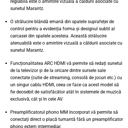
reglabilă este o amintire vizuală a căldurii asociate cu
sunetul Marantz.
O strălucire blândă emană din spatele suprafeței de
control pentru a evidenția forma și designul subtil al
carcasei din spatele acesteia. Această strălucire
atenuabilă este o amintire vizuală a căldurii asociate cu
sunetul Marantz.
Funcționalitatea ARC HDMI vă permite să redați sunetul
de la televizor și de la oricare dintre sursele sale
conectate (cutie de streaming, consolă de jocuri etc.) cu
un singur cablu HDMI, ceea ce face ca acest model să
fie deosebit de satisfăcător atât în sistemele de muzică
exclusivă, cât și în cele AV.
Preamplificatorul phono MM încorporat vă permite să
conectați direct o placă turnantă fără un preamplificator
phono extern intermediar.