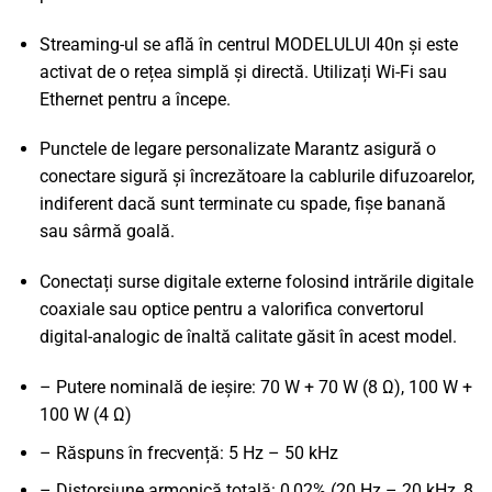
Streaming-ul se află în centrul MODELULUI 40n și este
activat de o rețea simplă și directă. Utilizați Wi-Fi sau
Ethernet pentru a începe.
Punctele de legare personalizate Marantz asigură o
conectare sigură și încrezătoare la cablurile difuzoarelor,
indiferent dacă sunt terminate cu spade, fișe banană
sau sârmă goală.
Conectați surse digitale externe folosind intrările digitale
coaxiale sau optice pentru a valorifica convertorul
digital-analogic de înaltă calitate găsit în acest model.
– Putere nominală de ieșire: 70 W + 70 W (8 Ω), 100 W +
100 W (4 Ω)
– Răspuns în frecvență: 5 Hz – 50 kHz
– Distorsiune armonică totală: 0,02% (20 Hz – 20 kHz, 8