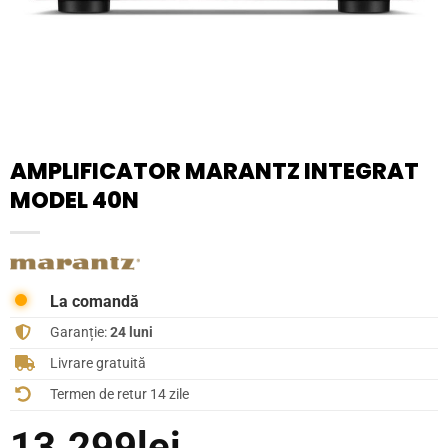
AMPLIFICATOR MARANTZ INTEGRAT
MODEL 40N
La comandă
Garanție:
24 luni
Livrare gratuită
Termen de retur 14 zile
13.299
lei