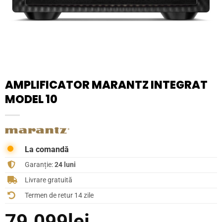
AMPLIFICATOR MARANTZ INTEGRAT
MODEL 10
La comandă
Garanție:
24 luni
Livrare gratuită
Termen de retur 14 zile
79.099
lei