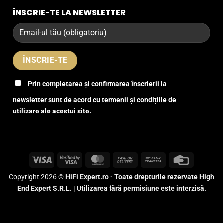
ÎNSCRIE-TE LA NEWSLETTER
Prin completarea și confirmarea înscrierii la
newsletter sunt de acord cu termenii și condițiile de
utilizare ale acestui site.
Visa
Visa
MasterCard
Cash
Bank
Credit
2
On
Transfer
Card
Copyright 2026 ©
HiFi Expert.ro - Toate drepturile rezervate High
Delivery
End Expert S.R.L. | Utilizarea fără permisiune este interzisă.