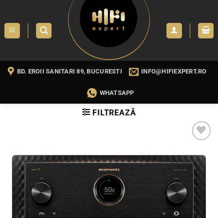
Skip
to
content
BD. EROII SANITARI 89, BUCURESTI
INFO@HIFIEXPERT.RO
WHATSAPP
FILTREAZĂ
WISHLIST