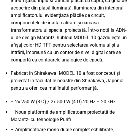
într-un șasiu triplu stratificat placat cu cupru, cu grilă de
acoperire din plasă iluminată. Iluminarea din interiorul
amplificatorului evidențiază plăcile de circuit,
componentele de înaltă calitate și carcasa
transformatorului special proiectată. Într-o notă la ADN-
ul de design Marantz, hubloul MODEL 10 găzduiește un
afișaj color HD TFT pentru selectarea volumului și a
intrării, împreună cu un contor de nivel digital care se
comportă ca contoarele analogice de epocă.
Fabricat în Shirakawa: MODEL 10 a fost conceput și
proiectat în facilitățile noastre din Shirakawa, Japonia
pentru a oferi cea mai înaltă performanță.
– 2x 250 W (8 Ω) / 2x 500 W (4 Ω) 20 Hz – 20 kHz
– Noua platformă de amplificatoare proiectată de
Marantz- cu tehnologie Purifi
– Amplificatoare mono duale complet echilibrate,