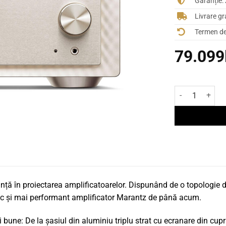
Garanție:
Livrare gr
Termen de 
79.099
Cantitate Ampli
ță în proiectarea amplificatoarelor. Dispunând de o topologie d
nic și mai performant amplificator Marantz de până acum.
 bune: De la șasiul din aluminiu triplu strat cu ecranare din cupr