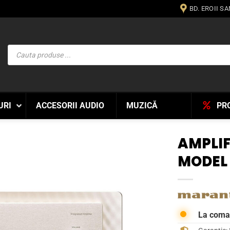
BD. EROII S
Products
search
URI
ACCESORII AUDIO
MUZICĂ
PR
AMPLI
MODEL 
WISHLIST
La com