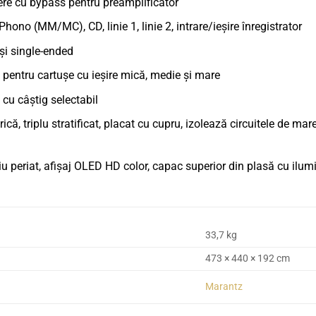
re cu bypass pentru preamplificator
hono (MM/MC), CD, linie 1, linie 2, intrare/ieșire înregistrator
 și single-ended
entru cartușe cu ieșire mică, medie și mare
 cu câștig selectabil
ică, triplu stratificat, placat cu cupru, izolează circuitele de m
u periat, afișaj OLED HD color, capac superior din plasă cu ilum
33,7 kg
473 × 440 × 192 cm
Marantz