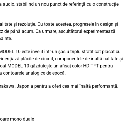
 audio, stabilind un nou punct de referință cu o construcție
ate și rezoluție. Cu toate acestea, progresele în design și
ntz de până acum. Ca urmare, ascultătorul experimentează
ainte.
ODEL 10 este învelit într-un șasiu triplu stratificat placat cu
vidențiază plăcile de circuit, componentele de înaltă calitate și
ubloul MODEL 10 găzduiește un afișaj color HD TFT pentru
 ca contoarele analogice de epocă.
hirakawa, Japonia pentru a oferi cea mai înaltă performanță.
atoare mono duale