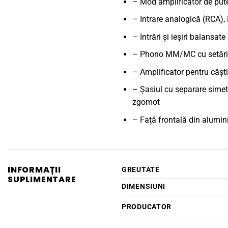
– Mod amplificator de pute
– Intrare analogică (RCA), P
– Intrări și ieșiri balansate
– Phono MM/MC cu setări p
– Amplificator pentru căști
– Șasiul cu separare simetr
zgomot
– Față frontală din alumini
INFORMAȚII
GREUTATE
SUPLIMENTARE
DIMENSIUNI
PRODUCATOR