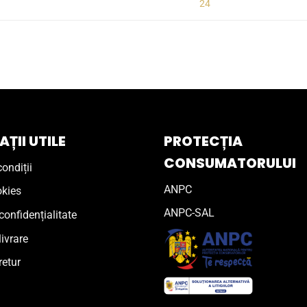
24
ȚII UTILE
PROTECȚIA
CONSUMATORULUI
ondiții
ANPC
okies
ANPC-SAL
confidențialitate
livrare
retur