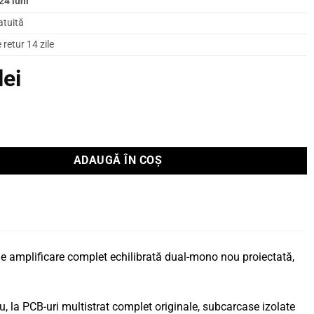
24 luni
atuită
retur 14 zile
lei
ficator Marantz integrat MODEL 10
ADAUGĂ ÎN COȘ
e amplificare complet echilibrată dual-mono nou proiectată,
u, la PCB-uri multistrat complet originale, subcarcase izolate