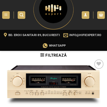
Skip
to
content
BD. EROII SANITARI 89, BUCURESTI
INFO@HIFIEXPERT.RO
WHATSAPP
FILTREAZĂ
WISHLIST