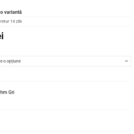
 o variantă
retur 14 zile
ei
Ohm Gri