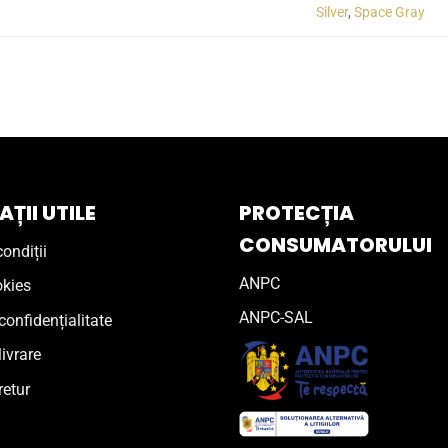
Silver
,
Space Gray
ȚII UTILE
PROTECȚIA
CONSUMATORULUI
ondiții
ANPC
okies
ANPC-SAL
confidențialitate
livrare
retur