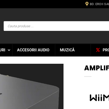
BD. EROII S
Products
search
URI
ACCESORII AUDIO
MUZICĂ
PR
AMPLIF
WISHLIST