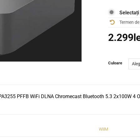
Selectați
Termen de 
2.299
l
Culoare
 TPA3255 PFFB WiFi DLNA Chromecast Bluetooth 5.3 2x100W 4 
WiiM