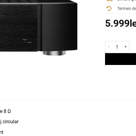
Termen de 
5.999
l
Cantitate Ampli
e 8 Ω
j circular
nt