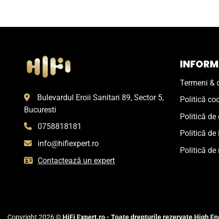
INFORMA
Termeni & c
Bulevardul Eroii Sanitari 89, Sector 5,
Politică co
Bucuresti
Politică de 
0758818181
Politică de 
info@hifiexpert.ro
Politică de 
Contactează un expert
Copyright 2026 ©
HiFi Expert.ro - Toate drepturile rezervate High End