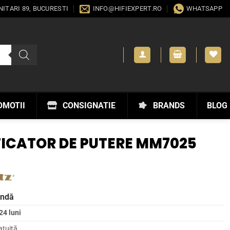
ANITARI 89, BUCURESTI
INFO@HIFIEXPERT.RO
WHATSAPP
OMOTII
CONSIGNATIE
BRANDS
BLOG
ICATOR DE PUTERE MM7025
andă
24 luni
atuită