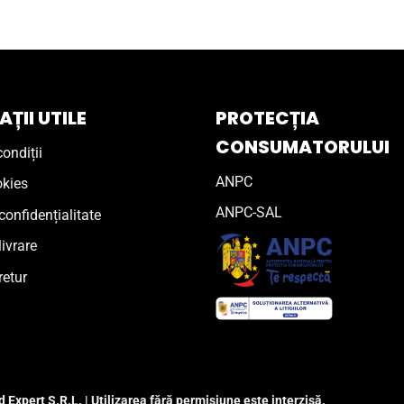
ȚII UTILE
PROTECȚIA
CONSUMATORULUI
ondiții
ANPC
okies
ANPC-SAL
confidențialitate
livrare
retur
 Expert S.R.L. | Utilizarea fără permisiune este interzisă.