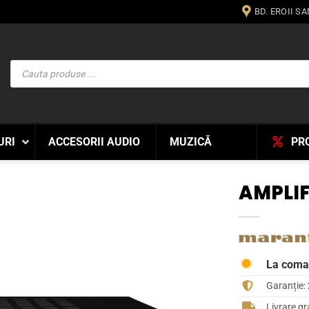
BD. EROII S
Products
search
URI
ACCESORII AUDIO
MUZICĂ
PR
AMPLIF
WISHLIST
La com
Garanție:
Livrare gr