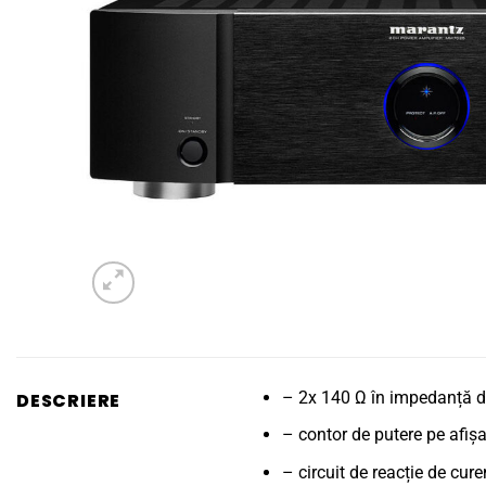
– 2x 140 Ω în impedanță d
DESCRIERE
– contor de putere pe afișa
– circuit de reacție de cure