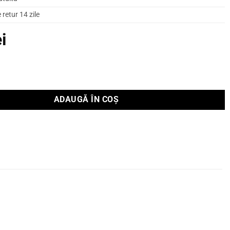
retur 14 zile
ei
ficator de putere MM7025
ADAUGĂ ÎN COȘ