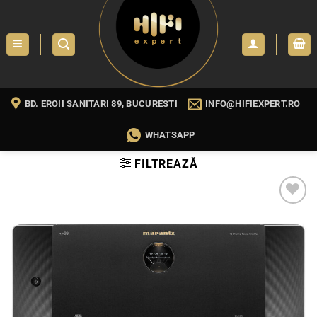
Skip
to
content
BD. EROII SANITARI 89, BUCURESTI
INFO@HIFIEXPERT.RO
WHATSAPP
FILTREAZĂ
WISHLIST