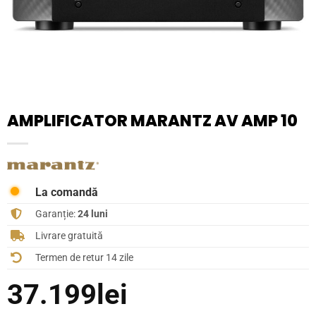
AMPLIFICATOR MARANTZ AV AMP 10
La comandă
Garanție:
24 luni
Livrare gratuită
Termen de retur 14 zile
37.199
lei