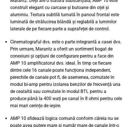
Marantz. Deși are o statură substanțială, AMP 10 este
construit elegant cu carcase și butoane din oțel și
aluminiu. Textura subtilă turnată în panoul frontal este
luminată de strălucirea blândă și reglabilă a luminilor
laterale de pe fiecare parte a suprafeței de control.
Cinematograful dvs. este o parte integrantă a casei dvs.
Prin urmare, Marantz a oferit un sortiment bogat de
conexiuni și opțiuni de configurare pentru a face din
AMP 10 amplificatorul dvs. ideal. În timp ce fiecare
dintre cele 16 canale poate funcționa independent,
perechile de canale pot fi, de asemenea, comutate în
modul bi-amp pentru izolarea benzilor de frecvență una
de cealaltă sau comutate în modul BTL pentru a
produce până la 400 wați pe canal în 8 ohmi pentru cele
mai mari cerințe de ieșire.
AMP 10 sfidează logica comună conform căreia nu se
poate avea putere mare și număr mare de canale într-o