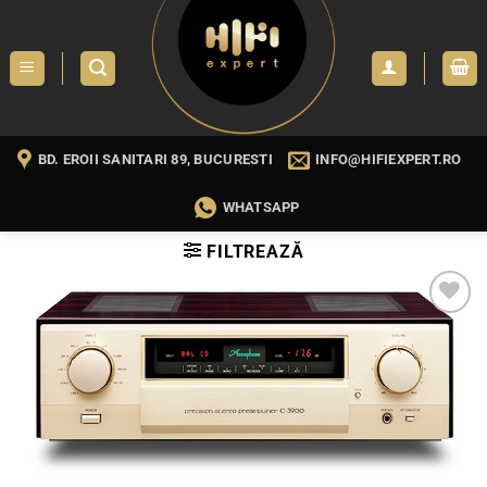
Skip
to
content
BD. EROII SANITARI 89, BUCURESTI
INFO@HIFIEXPERT.RO
WHATSAPP
FILTREAZĂ
WISHLIST