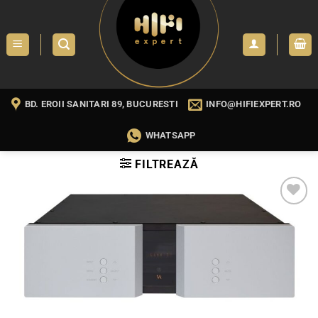
Skip
to
content
BD. EROII SANITARI 89, BUCURESTI
INFO@HIFIEXPERT.RO
WHATSAPP
FILTREAZĂ
WISHLIST