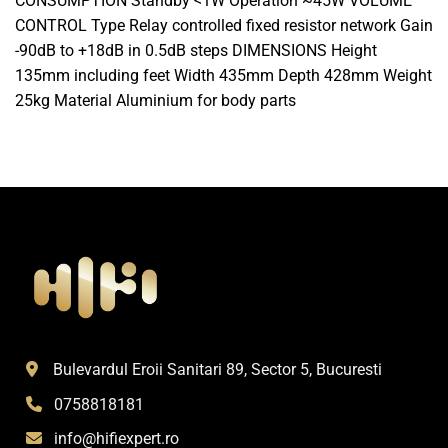
CONSUMPTION Standby <1W Operation ~45W VOLUME
CONTROL Type Relay controlled fixed resistor network Gain
-90dB to +18dB in 0.5dB steps DIMENSIONS Height
135mm including feet Width 435mm Depth 428mm Weight
25kg Material Aluminium for body parts
Bulevardul Eroii Sanitari 89, Sector 5, Bucuresti
0758818181
info@hifiexpert.ro