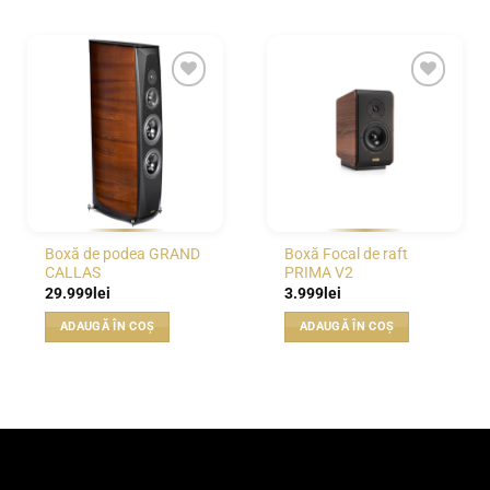
WISHLIST
WISHLIST
Boxă de podea GRAND
Boxă Focal de raft
CALLAS
PRIMA V2
29.999
lei
3.999
lei
ADAUGĂ ÎN COȘ
ADAUGĂ ÎN COȘ