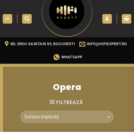
Skip
to
content
BD. EROII SANITARI 89, BUCURESTI
INFO@HIFIEXPERT.RO
WHATSAPP
Opera
FILTREAZĂ