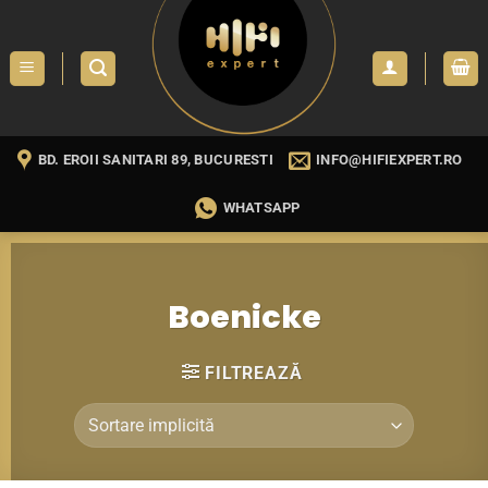
Skip
to
content
BD. EROII SANITARI 89, BUCURESTI
INFO@HIFIEXPERT.RO
WHATSAPP
Boenicke
FILTREAZĂ