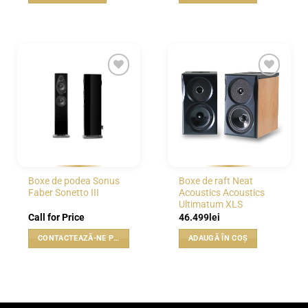
WISHLIST
WISHLIST
Boxe de podea Sonus
Boxe de raft Neat
Faber Sonetto III
Acoustics Acoustics
Ultimatum XLS
Call for Price
46.499
lei
CONTACTEAZĂ-NE PENTRU PREȚ
ADAUGĂ ÎN COȘ