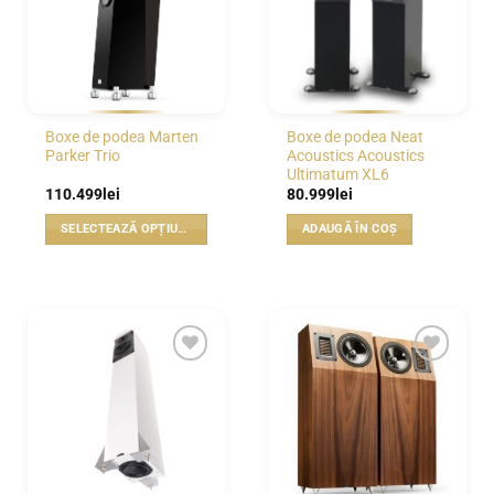
Opțiunile
Opțiunile
pot
pot
fi
fi
alese
alese
în
în
pagina
pagina
Boxe de podea Marten
Boxe de podea Neat
produsului.
produsului.
Parker Trio
Acoustics Acoustics
Ultimatum XL6
110.499
lei
80.999
lei
SELECTEAZĂ OPȚIUNILE
ADAUGĂ ÎN COȘ
Acest
produs
are
mai
multe
variații.
WISHLIST
WISHLIST
Opțiunile
pot
fi
alese
în