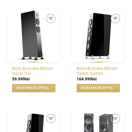
WISHLIST
WISHLIST
Boxe de podea Marten
Boxe de podea Marten
Oscar Trio
Parker Quintet
59.999
lei
164.999
lei
SELECTEAZĂ OPȚIUNILE
SELECTEAZĂ OPȚIUNILE
Acest
Acest
produs
produs
are
are
mai
mai
multe
multe
variații.
variații.
WISHLIST
WISHLIST