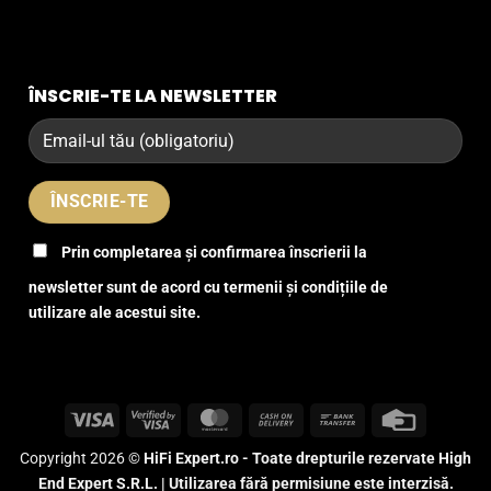
ÎNSCRIE-TE LA NEWSLETTER
Prin completarea și confirmarea înscrierii la
newsletter sunt de acord cu termenii și condițiile de
utilizare ale acestui site.
Visa
Visa
MasterCard
Cash
Bank
Credit
2
On
Transfer
Card
Copyright 2026 ©
HiFi Expert.ro - Toate drepturile rezervate High
Delivery
End Expert S.R.L. | Utilizarea fără permisiune este interzisă.