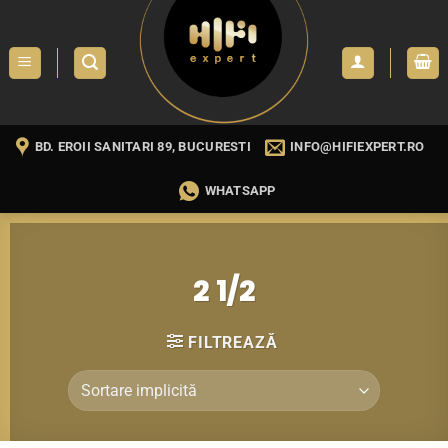
Skip
to
content
BD. EROII SANITARI 89, BUCURESTI
INFO@HIFIEXPERT.RO
WHATSAPP
2 1/2
FILTREAZĂ