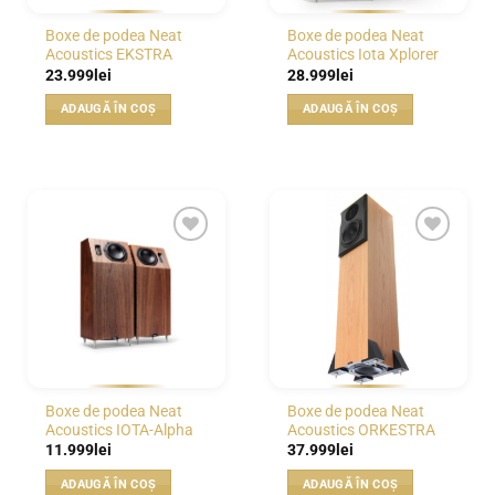
pagina
Boxe de podea Neat
Boxe de podea Neat
produsului.
Acoustics EKSTRA
Acoustics Iota Xplorer
23.999
lei
28.999
lei
ADAUGĂ ÎN COȘ
ADAUGĂ ÎN COȘ
WISHLIST
WISHLIST
Boxe de podea Neat
Boxe de podea Neat
Acoustics IOTA-Alpha
Acoustics ORKESTRA
11.999
lei
37.999
lei
ADAUGĂ ÎN COȘ
ADAUGĂ ÎN COȘ