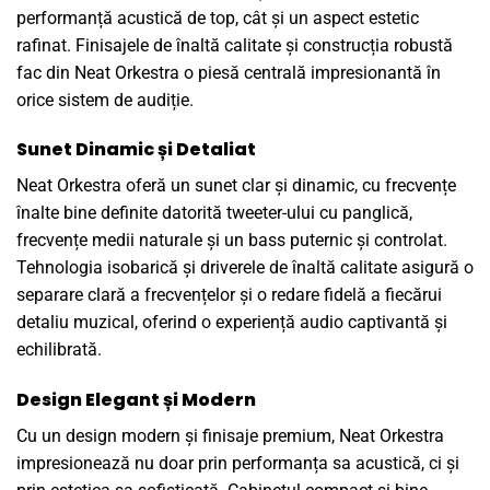
performanță acustică de top, cât și un aspect estetic
rafinat. Finisajele de înaltă calitate și construcția robustă
fac din Neat Orkestra o piesă centrală impresionantă în
orice sistem de audiție.
Sunet Dinamic și Detaliat
Neat Orkestra oferă un sunet clar și dinamic, cu frecvențe
înalte bine definite datorită tweeter-ului cu panglică,
frecvențe medii naturale și un bass puternic și controlat.
Tehnologia isobarică și driverele de înaltă calitate asigură o
separare clară a frecvențelor și o redare fidelă a fiecărui
detaliu muzical, oferind o experiență audio captivantă și
echilibrată.
Design Elegant și Modern
Cu un design modern și finisaje premium, Neat Orkestra
impresionează nu doar prin performanța sa acustică, ci și