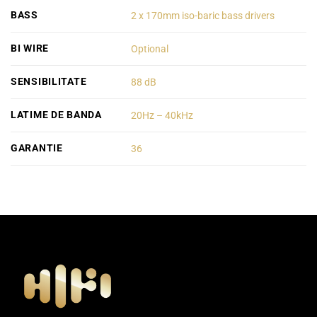
BASS
2 x 170mm iso-baric bass drivers
BI WIRE
Optional
SENSIBILITATE
88 dB
LATIME DE BANDA
20Hz – 40kHz
GARANTIE
36