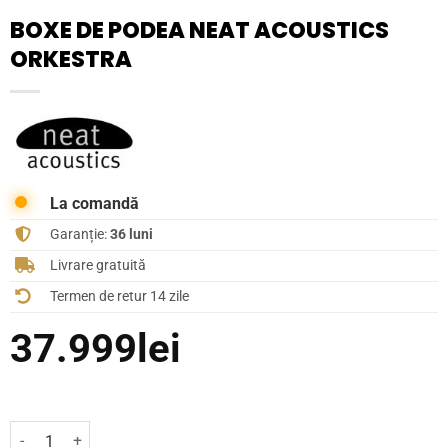
BOXE DE PODEA NEAT ACOUSTICS
ORKESTRA
La comandă
Garanție:
36 luni
Livrare gratuită
Termen de retur 14 zile
37.999
lei
Cantitate Boxe de podea Neat Acoustics ORKESTRA