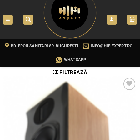
Skip
to
content
BD. EROII SANITARI 89, BUCURESTI
INFO@HIFIEXPERT.RO
WHATSAPP
FILTREAZĂ
WISHLIST