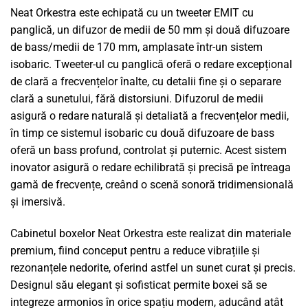
Neat Orkestra este echipată cu un tweeter EMIT cu
panglică, un difuzor de medii de 50 mm și două difuzoare
de bass/medii de 170 mm, amplasate într-un sistem
isobaric. Tweeter-ul cu panglică oferă o redare excepțional
de clară a frecvențelor înalte, cu detalii fine și o separare
clară a sunetului, fără distorsiuni. Difuzorul de medii
asigură o redare naturală și detaliată a frecvențelor medii,
în timp ce sistemul isobaric cu două difuzoare de bass
oferă un bass profund, controlat și puternic. Acest sistem
inovator asigură o redare echilibrată și precisă pe întreaga
gamă de frecvențe, creând o scenă sonoră tridimensională
și imersivă.
Cabinetul boxelor Neat Orkestra este realizat din materiale
premium, fiind conceput pentru a reduce vibrațiile și
rezonanțele nedorite, oferind astfel un sunet curat și precis.
Designul său elegant și sofisticat permite boxei să se
integreze armonios în orice spațiu modern, aducând atât