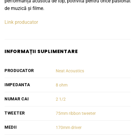
performanță acustică de top, potrivită pentru orice pasionat
de muzică și filme.
Link producator
INFORMAȚII SUPLIMENTARE
PRODUCATOR
Neat Acoustics
IMPEDANTA
8 ohm
NUMAR CAI
2 1/2
TWEETER
75mm ribbon tweeter
MEDII
170mm driver