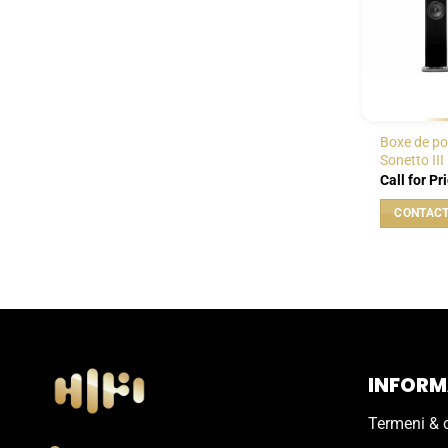
Boxe de p
Sonetto III
Call for Pr
INFORMA
Termeni & c