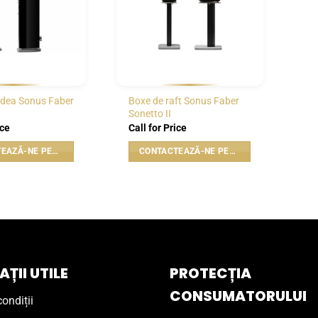
odea Sonus Faber
Boxe de raft Sonus Faber
Sonetto II
ice
Call for Price
CONTACTEAZĂ-NE PENTRU PREȚ
CONTACTEAZĂ-NE PENTRU PREȚ
ȚII UTILE
PROTECȚIA
CONSUMATORULUI
ondiții