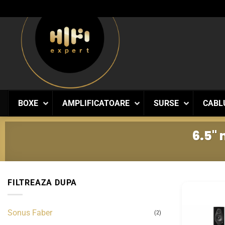
Skip
to
content
BOXE
AMPLIFICATOARE
SURSE
CABL
6.5"
FILTREAZA DUPA
Sonus Faber
(2)