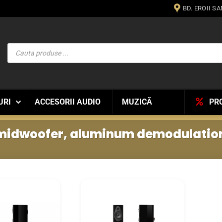
BD. EROII S
Products
search
URI
ACCESORII AUDIO
MUZICĂ
PR
 midwoofer, aluminum demodulation
WISHLIST
WISHLIST