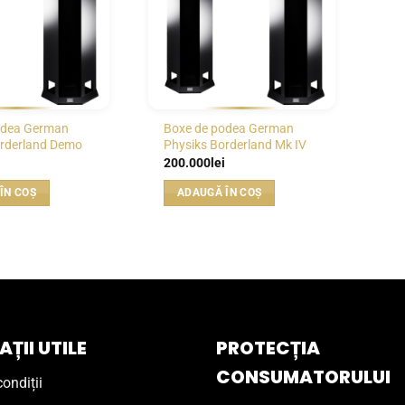
odea German
Boxe de podea German
orderland Demo
Physiks Borderland Mk IV
200.000
lei
ÎN COȘ
ADAUGĂ ÎN COȘ
ȚII UTILE
PROTECȚIA
CONSUMATORULUI
ondiții