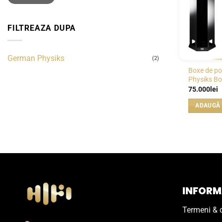
FILTREAZA DUPA
German Physiks
(2)
Boxe de p
Physiks B
75.000
lei
ADAUGĂ 
INFORMA
Termeni & c