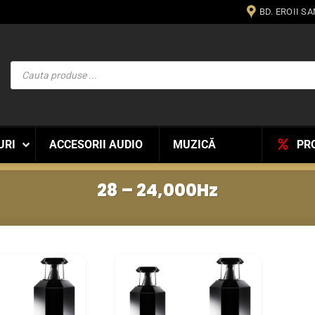
BD. EROII S
Products
search
URI
ACCESORII AUDIO
MUZICĂ
PR
28 – 24,000Hz
WISHLIST
WISHLIST