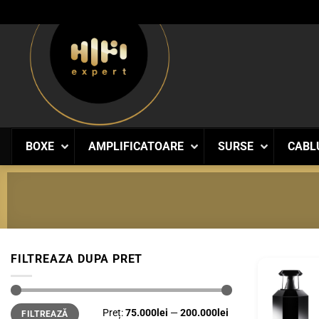
Skip
to
content
BOXE
AMPLIFICATOARE
SURSE
CABL
FILTREAZA DUPA PRET
Preț
Preț
Preț:
75.000lei
—
200.000lei
FILTREAZĂ
minim
maxim