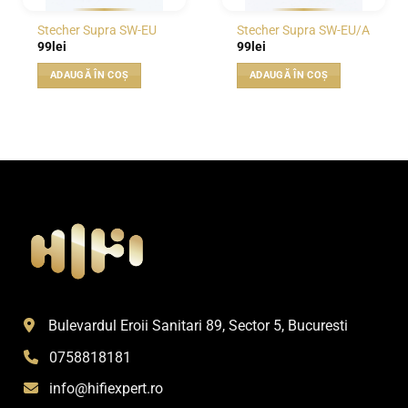
Stecher Supra SW-EU
Stecher Supra SW-EU/A
99
lei
99
lei
ADAUGĂ ÎN COȘ
ADAUGĂ ÎN COȘ
Bulevardul Eroii Sanitari 89, Sector 5, Bucuresti
0758818181
info@hifiexpert.ro