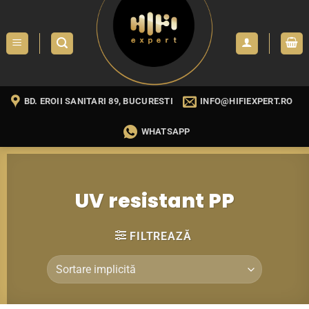
Skip
to
content
BD. EROII SANITARI 89, BUCURESTI
INFO@HIFIEXPERT.RO
WHATSAPP
UV resistant PP
FILTREAZĂ