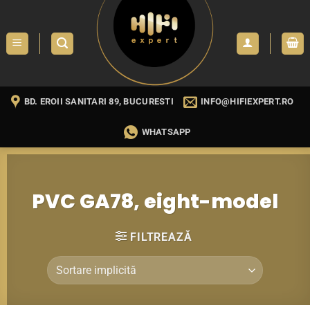
Skip
to
content
BD. EROII SANITARI 89, BUCURESTI
INFO@HIFIEXPERT.RO
WHATSAPP
PVC GA78, eight-model
FILTREAZĂ