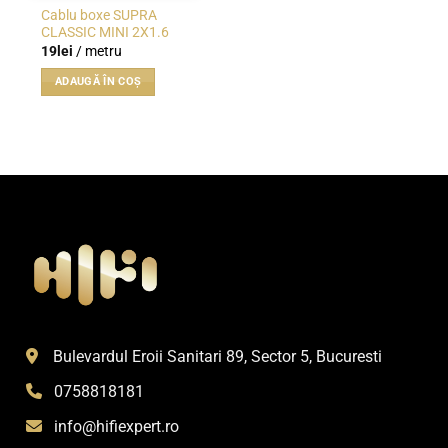
Cablu boxe SUPRA
CLASSIC MINI 2X1.6
19
lei
/ metru
ADAUGĂ ÎN COȘ
Bulevardul Eroii Sanitari 89, Sector 5, Bucuresti
0758818181
info@hifiexpert.ro