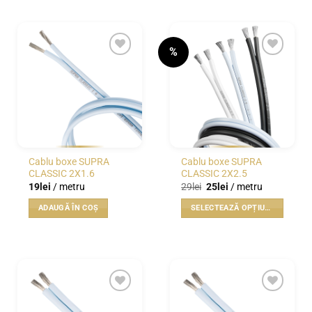
%
WISHLIST
WISHLIST
Cablu boxe SUPRA
Cablu boxe SUPRA
CLASSIC 2X1.6
CLASSIC 2X2.5
Prețul
Prețul
19
lei
/ metru
29
lei
25
lei
/ metru
inițial
curent
a
este:
ADAUGĂ ÎN COȘ
SELECTEAZĂ OPȚIUNILE
fost:
25lei.
29lei.
Acest
produs
are
mai
multe
variații.
WISHLIST
WISHLIST