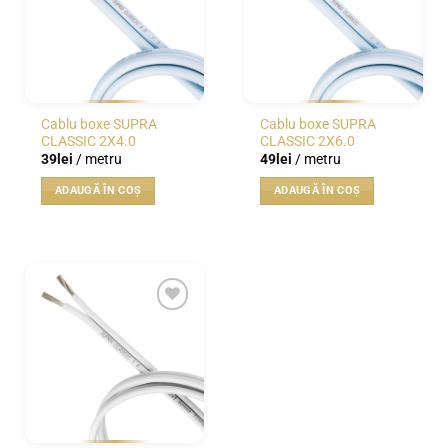
Opțiunile
pot
fi
alese
în
pagina
Cablu boxe SUPRA
Cablu boxe SUPRA
produsului.
CLASSIC 2X4.0
CLASSIC 2X6.0
39
lei
/ metru
49
lei
/ metru
ADAUGĂ ÎN COȘ
ADAUGĂ ÎN COȘ
WISHLIST