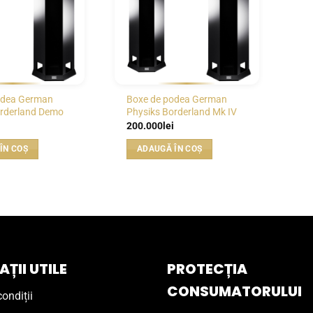
odea German
Boxe de podea German
orderland Demo
Physiks Borderland Mk IV
200.000
lei
ÎN COȘ
ADAUGĂ ÎN COȘ
ȚII UTILE
PROTECȚIA
CONSUMATORULUI
ondiții