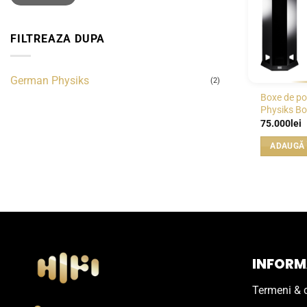
FILTREAZA DUPA
German Physiks
(2)
Boxe de p
Physiks B
75.000
lei
ADAUGĂ 
INFORMA
Termeni & c