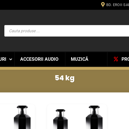
BD. EROII S
Products
search
URI
ACCESORII AUDIO
MUZICĂ
PR
54 kg
WISHLIST
WISHLIST