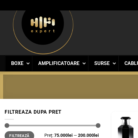
Skip
to
content
BOXE
AMPLIFICATOARE
SURSE
CABL
FILTREAZA DUPA PRET
Preț
Preț
Preț:
75.000lei
—
200.000lei
FILTREAZĂ
minim
maxim