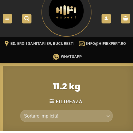
Skip
to
content
BD. EROII SANITARI 89, BUCURESTI
INFO@HIFIEXPERT.RO
WHATSAPP
11.2 kg
FILTREAZĂ