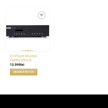
WISHLIST
CD Player Musical
Fidelity M6scd
13.999
lei
ADAUGĂ ÎN COȘ