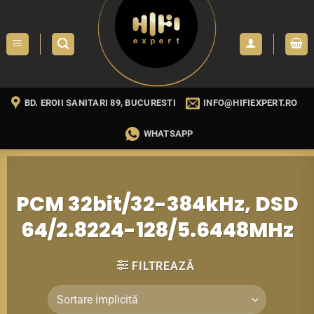
Skip
to
content
BD. EROII SANITARI 89, BUCURESTI
INFO@HIFIEXPERT.RO
WHATSAPP
PCM 32bit/32-384kHz, DSD
64/2.8224-128/5.6448MHz
FILTREAZĂ