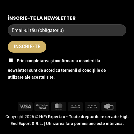
ÎNSCRIE-TE LA NEWSLETTER
Prin completarea și confirmarea înscrierii la
newsletter sunt de acord cu termenii și condițiile de
utilizare ale acestui site.
Visa
Visa
MasterCard
Cash
Bank
Credit
2
On
Transfer
Card
Copyright 2026 ©
HiFi Expert.ro - Toate drepturile rezervate High
Delivery
End Expert S.R.L. | Utilizarea fără permisiune este interzisă.