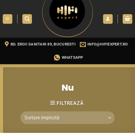
Skip
to
content
BD. EROII SANITARI 89, BUCURESTI
INFO@HIFIEXPERT.RO
WHATSAPP
Nu
FILTREAZĂ