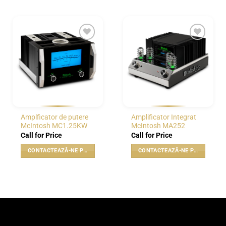
WISHLIST
WISHLIST
Amplficator de putere
Amplificator Integrat
McIntosh MC1.25KW
McIntosh MA252
Call for Price
Call for Price
CONTACTEAZĂ-NE PENTRU PREȚ
CONTACTEAZĂ-NE PENTRU PREȚ