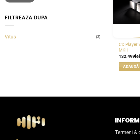
FILTREAZA DUPA
Vitus
(2)
CD Player 
MKII
132.499
lei
ADAUGĂ 
INFORMA
Termeni & c