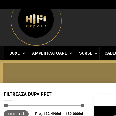
Skip
to
content
BOXE
AMPLIFICATOARE
SURSE
CABL
FILTREAZA DUPA PRET
Preț
Preț
Preț:
132.490lei
—
180.000lei
FILTREAZĂ
minim
maxim