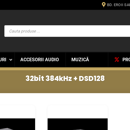
BD. EROII S
Products
search
URI
ACCESORII AUDIO
MUZICĂ
PR
32bit 384kHz + DSD128
WISHLIST
WISHLIST