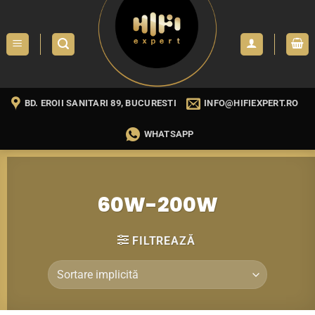
Skip
to
content
BD. EROII SANITARI 89, BUCURESTI
INFO@HIFIEXPERT.RO
WHATSAPP
60W-200W
FILTREAZĂ