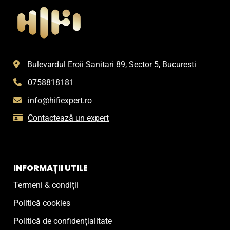
Opțiunile
pot
fi
alese
în
pagina
Bulevardul Eroii Sanitari 89, Sector 5, Bucuresti
produsului.
0758818181
info@hifiexpert.ro
Contactează un expert
INFORMAȚII UTILE
Termeni & condiții
Politică cookies
Politică de confidențialitate