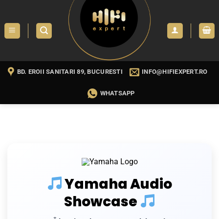
Skip
to
content
BD. EROII SANITARI 89, BUCURESTI
INFO@HIFIEXPERT.RO
WHATSAPP
Yamaha Audio
Showcase